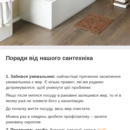
Поради від нашого сантехніка
1.
Забився умивальник:
найчастіше причиною засмічення
умивальника є жир. Є кілька правил, які ми радимо
дотримуватися, щоб уникнути цієї проблеми:
Якщо після митися посуду в раковині залишився жир, то ні в
якому разі не зливати його у каналізацію.
До початку миття посуду, весь жир очистити.
Можна раз в тиждень зробити профілактику – залити
раковину окропом.
2.
Протікають труби
: бувають ситуації, коли в
трубі