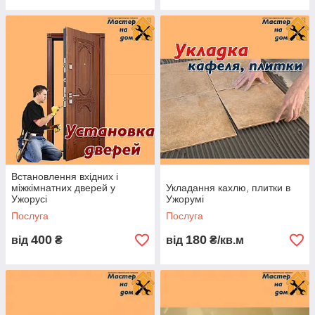
Встановлення вхідних і
міжкімнатних дверей у
Укладання кахлю, плитки в
Ужорусі
Ужорумі
Послуга
Послуга
400
180
від
₴
від
₴/кв.м