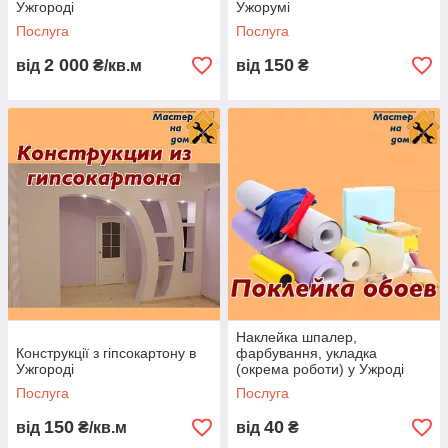
Ужгороді
Ужорумі
Послуга
Послуга
2 000
150
від
₴/кв.м
від
₴
Наклейка шпалер,
Конструкції з гіпсокартону в
фарбування, укладка
Ужгороді
(окрема роботи) у Ужроді
Послуга
Послуга
150
40
від
₴/кв.м
від
₴