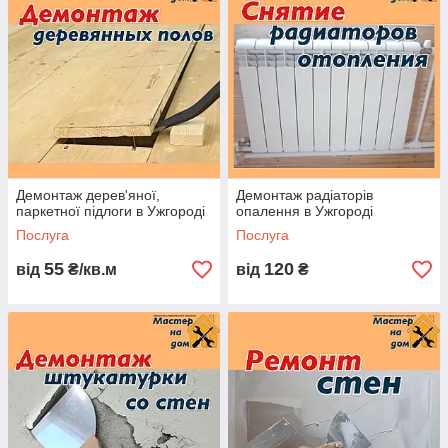
відповість на всі питання, що цікавлять Вас.
ВИКЛИКАТИ НАШОГО СПЕЦІАЛІСТА
МОЖНА ЗА ТЕЛЕФОНОМ:
Демонтаж дерев'яної,
Демонтаж радіаторів
паркетної підлоги в Ужгороді
опалення в Ужгороді
Послуга
Послуга
55
120
від
₴/кв.м
від
₴