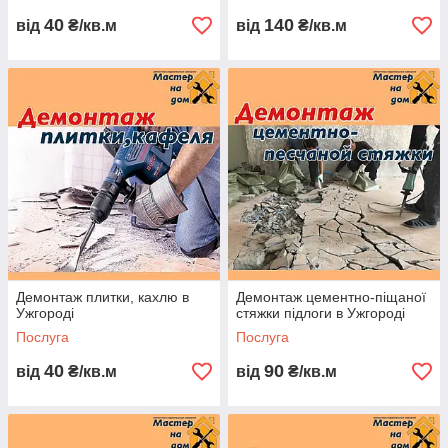
поклейку
40
140
від
₴/кв.м
від
₴/кв.м
шпалер. Даний
вид шпалер з
візерунком - з
цього майстер робив добірку візерунка. Після поклейки
шпалер майстер поклеїв багети і зробив монтаж плінтуса.
Квадратура кімнати 50 м2. Поклейка шпалер була виконана
за 2 дні.
Демонтаж плитки, кахлю в
Демонтаж цементно-піщаної
Ужгороді
стяжки підлоги в Ужгороді
Послуга
Послуга
Наша команда фахівців працює тільки з якісними
матеріалами. Використовують сучасні технології в будівництві
40
90
від
₴/кв.м
від
₴/кв.м
і ремонті.
Попередньо Ви можете зв'язатися з нашим майстром по
телефону. Фахівець
будівельної
компанії "Майстер дім"