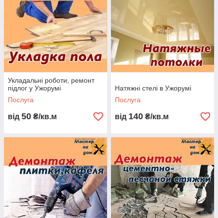
Укладальні роботи, ремонт
підлог у Ужорумі
Натяжні стелі в Ужорумі
Послуга
Послуга
50
140
від
₴/кв.м
від
₴/кв.м