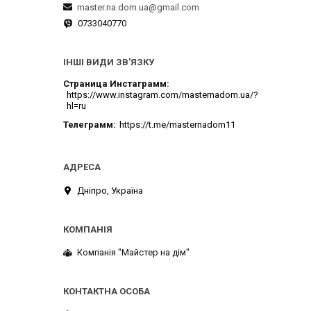
master.na.dom.ua@gmail.com
0733040770
ІНШІ ВИДИ ЗВ'ЯЗКУ
Страница Инстаграмм
https://www.instagram.com/masternadom.ua/?
hl=ru
Телеграмм
https://t.me/masternadom11
Дніпро, Україна
Компанія "Майстер на дім"