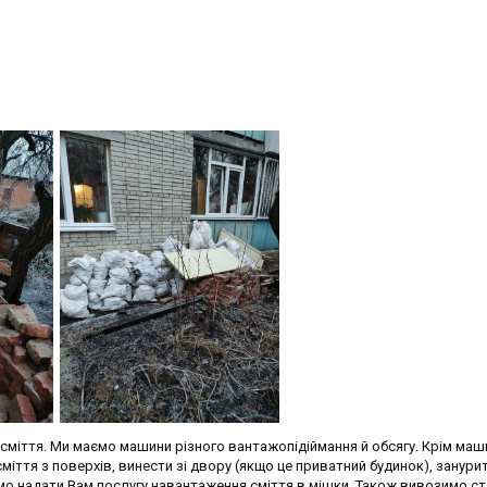
іття. Ми маємо машини різного вантажопідіймання й обсягу. Крім маш
міття з поверхів, винести зі двору (якщо це приватний будинок), занури
емо надати Вам послугу навантаження сміття в мішки. Також вивозимо ста