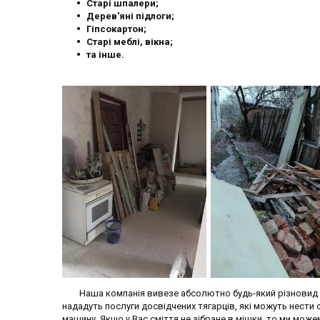
Старі шпалери;
Дерев'яні підлоги;
Гіпсокартон;
Старі меблі, вікна;
та інше.
Наша компанія вивезе абсолютно будь-який різновид см
нададуть послуги досвідчених тягарців, які можуть нести с
машину. Якщо у Вас сміття не зібране в мішки, то ми мож