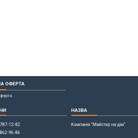
НА ОФЕРТА
оферта
 787-12-82
Компанія "Майстер на дім"
 862-96-86