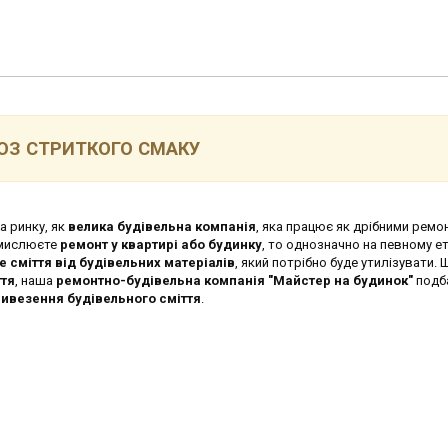
ОЗ СТРИТКОГО СМАКУ
 ринку, як
велика будівельна компанія
, яка працює як дрібними рем
амислюєте
ремонт у квартирі або будинку
, то однозначно на певному ет
е сміття від будівельних матеріалів
, який потрібно буде утилізувати. 
ття
, наша
ремонтно-будівельна компанія "Майстер на будинок"
подба
вивезення будівельного сміття
.