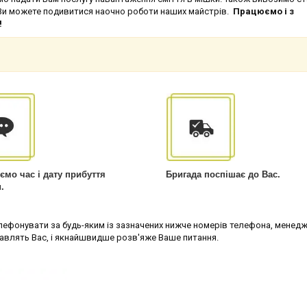
дці Ви можете подивитися наочно роботи наших майстрів.
Працюємо і з
!
ємо час і дату прибуття
Бригада поспішає до Вас.
.
онувати за будь-яким із зазначених нижче номерів телефона, менед
кавлять Вас, і якнайшвидше розв'яже Ваше питання.