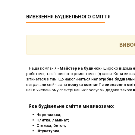
ВИВЕЗЕННЯ БУДІВЕЛЬНОГО СМІТТЯ
ВИВО
Наша компанія
«Майстер на будинок»
широко відома на
роботами, так і повністю ремонтами під ключ. Коли ви з
зіткнетеся з тим, що накопичиться
непотрібне будівельн
витрачали свій час на
пошуки компанії з вивезення смі
це і в численному спектрі наших послуг ми додали також
Яке будівельне сміття ми вивозимо:
Черепалька;
Плитка, ламінат;
Стяжка, бетон;
Штукатурка;