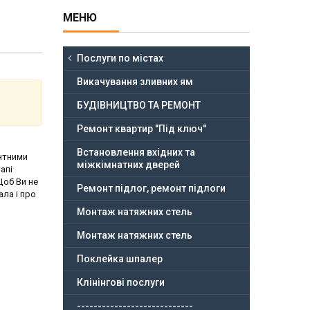
Послуги по містах
Викачування зливних ям
БУДІВНИЦТВО ТА РЕМОНТ
Ремонт квартир "Під ключ"
Встановлення вхідних та
онтними
міжкімнатних дверей
апі
Щоб Ви не
Ремонт підлог, ремонт підлоги
ла і про
Монтаж натяжних стель
Монтаж натяжних стель
Поклейка шпалер
Клінінгові послуги
----------------------------