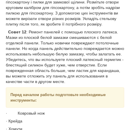
гіпсокартону і пилки для замкової щілини. Розмітьте отвори
круговим калібром для гіпсокартону, а потім зробіть надрізи
пилкою для гіпсокартону. З допомогою цих інструментів ви
можете вирізати отвори різних розмірів. Укладіть стельову
плитку після того, як зробите її потрібного розміру.
Совет 12
: Ремонт панелей с помощью плоского латекса.
Мазки из плоской белой замазки смешиваются с белой
отделкой панели. Только новички повреждают потолочные
панели. Но когда панель действительно повреждается можно
использовать небольшую белую замазку, чтобы залатать ее.
Убедитесь, что вы используете плоский латексный герметик -
блестящий силикон будет хуже, чем отверстие. Если
поврежденная область больше, чем ластик для карандаша,
вы можете отложить эту панель для использования в
качестве части в другом месте.
Перед началом работы подготовьте необходимые
инструменты:
· Ковровый нож
· Крейда
· Хомути