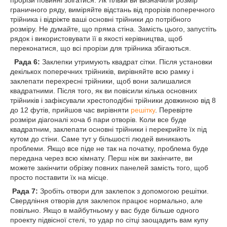
граничного ряду, виміряйте відстань від прорізів поперечного
трійника і відріжте ваші основні трійники до потрібного
розміру. Не думайте, що пряма стіна. Замість цього, запустіть
рядок і використовувати її в якості керівництва, щоб
переконатися, що всі прорізи для трійника збігаються.
Рада 6:
Заклепки утримують квадрат сітки. Після установки
декількох поперечних трійників, вирівняйте всю рамку і
заклепати перехресні трійники, щоб вони залишалися
квадратними. Після того, як ви повісили кілька основних
трійників і зафіксували хрестоподібні трійники довжиною від 8
до 12 футів, прийшов час вирівняти
решітку
. Перевірте
розміри діагоналі хоча б пари отворів. Коли все буде
квадратним, заклепати основні трійники і перекрийте їх під
кутом до стіни. Саме тут у більшості людей виникають
проблеми. Якщо все піде не так на початку, проблема буде
передана через всю кімнату. Перш ніж ви закінчите, ви
можете закінчити обрізку повних панелей замість того, щоб
просто поставити їх на місце.
Рада 7:
Зробіть отвори для заклепок з допомогою решітки.
Свердління отворів для заклепок працює нормально, але
повільно. Якщо в майбутньому у вас буде більше одного
проекту підвісної стелі, то удар по сітці заощадить вам купу