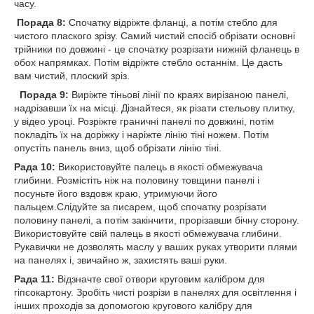
часу.
Порада 8:
Спочатку відріжте фланці, а потім стебло для
чистого плаского зрізу. Самий чистий спосіб обрізати основні
трійники по довжині - це спочатку розрізати нижній фланець в
обох напрямках. Потім відріжте стебло останнім. Це дасть
вам чистий, плоский зріз.
Порада 9:
Виріжте тіньові лінії по краях вирізаною панелі,
надрізавши їх на місці. Дізнайтеся, як різати стельову плитку,
у відео уроці. Розріжте граничні панелі по довжині, потім
покладіть їх на доріжку і наріжте лінію тіні ножем. Потім
опустіть панель вниз, щоб обрізати лінію тіні.
Рада 10:
Використовуйте палець в якості обмежувача
глибини. Розмістіть ніж на половину товщини панелі і
посуньте його вздовж краю, утримуючи його
пальцем.Слідуйте за писарем, щоб спочатку розрізати
половину панелі, а потім закінчити, прорізавши бічну сторону.
Використовуйте свій палець в якості обмежувача глибини.
Рукавички не дозволять маслу у ваших руках утворити плями
на панелях і, звичайно ж, захистять ваші руки.
Рада 11:
Відзначте свої отвори круговим калібром для
гіпсокартону. Зробіть чисті розрізи в панелях для освітлення і
інших проходів за допомогою кругового калібру для