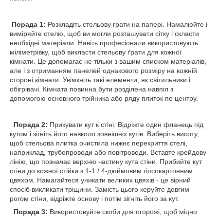
Порада 1:
Розкладіть стельову грати на папері. Намалюйте і
виміряйте стелю, щоб ви могли розташувати сітку і скласти
необхідні матеріали. Навіть професіонали використовують
міліметрівку, щоб викласти стельову ґрати для кожної
кімнати. Це допомагає не тільки з вашим списком матеріалів,
але і з отриманням панелей однакового розміру на кожній
стороні кімнати. Увімкніть такі елементи, як світильники і
обігрівачі. Кімната повинна бути розділена навпіл з
допомогою основного трійника або ряду плиток по центру.
Порада 2:
Прикувати кут к стіні. Відріжте один фланець під
кутом і зігніть його навколо зовнішніх кутів. Виберіть висоту,
щоб стельова плитка очистила нижнє перекриття стелі,
наприклад, трубопроводи або повітроводи. Вставте крейдову
лінію, що позначає верхню частину кута стіни. Прибийте кут
стіни до кожної стійки з 1-1 / 4-дюймовим гіпсокартонним
цвяхом. Намагайтеся уникати великих цвяхів - це вірний
спосіб викликати тріщини. Замість цього керуйте довгим
рогом стіни, відріжте основу і потім зігніть його за кут.
Порада 3:
Використовуйте скоби для огорожі, щоб міцно