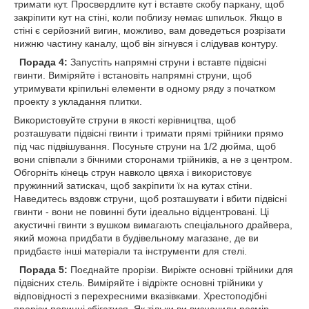
тримати кут. Просвердлите кут і вставте скобу паркану, щоб
закріпити кут на стіні, коли поблизу немає шпильок. Якщо в
стіні є серйозний вигин, можливо, вам доведеться розрізати
нижню частину каналу, щоб він зігнувся і слідував контуру.
Порада 4:
Запустіть напрямні струни і вставте підвісні
гвинти. Виміряйте і встановіть напрямні струни, щоб
утримувати кріпильні елементи в одному ряду з початком
проекту з укладання плитки.
Використовуйте струни в якості керівництва, щоб
розташувати підвісні гвинти і тримати прямі трійники прямо
під час підвішування. Посуньте струни на 1/2 дюйма, щоб
вони співпали з бічними сторонами трійників, а не з центром.
Обгорніть кінець струн навколо цвяха і використовує
пружинний затискач, щоб закріпити їх на кутах стіни.
Наведитесь вздовж струни, щоб розташувати і вбити підвісні
гвинти - вони не повинні бути ідеально відцентровані. Ці
акустичні гвинти з вушком вимагають спеціального драйвера,
який можна придбати в будівельному магазане, де ви
придбаєте інші матеріали та інструменти для стелі.
Порада 5:
Поєднайте прорізи. Виріжте основні трійники для
підвісних стель. Виміряйте і відріжте основні трійники у
відповідності з перехресними вказівками. Хрестоподібні
прорізи повинні збігатися. Як тільки ви визначили розмір