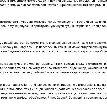
овані тим, звідки може виходити цей тип запаху. Проте в двигуні та інши
ати, викликаючи запах вихлопних газів. При виникненні витоків рідини,
строю замкнуті, ваш кондиціонер може випускати гострий запах, який 
ильне функціонування пристрою і уникнути будь-яких ризиків, краще вс
у у вашій системі. Зокрема, метилмеркаптан, газ, який пахне дуже схоже
й запах у вашому домі. Це небезпечний газ, який може піддати ризику в
ваш будинок і зв'язатися з ремонтної компанією, щоб вирішити пробле
ою запаху часто є мертву тварину. Птахи і гризуни можуть сховатися в
ати розкладатися. Ось чому, коли ви вмикаєте кондиціонер, жахливий за
 професійно очищені, щоб позбутися залишків тварин і видалити запах.
ги від наших клієнтів. Якщо цей запах з'явився, то є ймовірність, що цв
им. Це можливо, так як кондиціонери видаляють з дому зайву вологу в
ідводити належним чином, цвіль легко росте в місцях з залишилася воло
 технічного фахівця обов'язковий і необхідний. Бо як цвіль несе пряму за