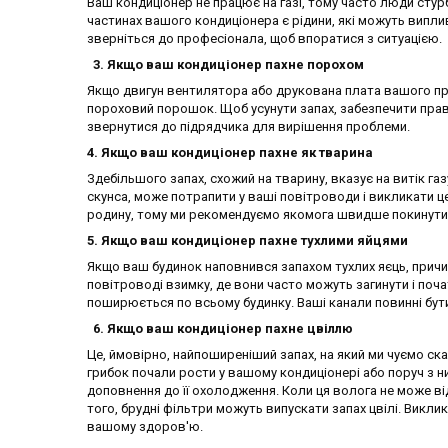
Ваш кондиціонер не працює на газі, тому часто люди стурб
частинах вашого кондиціонера є рідини, які можуть виплив
зверніться до професіонала, щоб впоратися з ситуацією.
3. Якщо ваш кондиціонер пахне порохом
Якщо двигун вентилятора або друкована плата вашого при
пороховий порошок. Щоб усунути запах, забезпечити прав
звернутися до підрядчика для вирішення проблеми.
4. Якщо ваш кондиціонер пахне як тварина
Здебільшого запах, схожий на тварину, вказує на витік газ
скунса, може потрапити у ваші повітроводи і викликати це
родину, тому ми рекомендуємо якомога швидше покинути 
5. Якщо ваш кондиціонер пахне тухлими яйцями
Якщо ваш будинок наповнився запахом тухлих яєць, причин
повітроводі взимку, де вони часто можуть загинути і поч
поширюється по всьому будинку. Ваші канали повинні бути
6. Якщо ваш кондиціонер пахне цвіллю
Це, ймовірно, найпоширеніший запах, на який ми чуємо скар
грибок почали рости у вашому кондиціонері або поруч з н
доповнення до її охолодження. Коли ця волога не може в
того, брудні фільтри можуть випускати запах цвілі. Виклик
вашому здоров'ю.