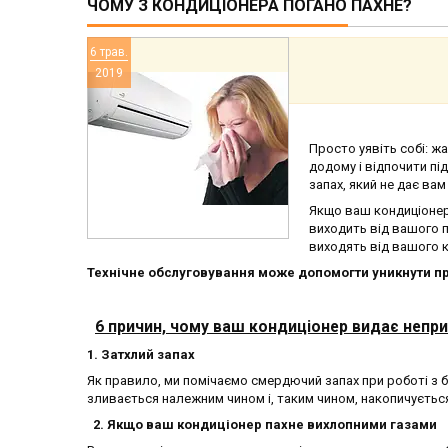
ЧОМУ З КОНДИЦІОНЕРА ПОГАНО ПАХНЕ?
6 трав.
2019
Просто уявіть собі: жа
додому і відпочити пі
запах, який не дає ва
Якщо ваш кондиціонер 
виходить від вашого п
виходять від вашого 
Технічне обслуговування може допомогти уникнути п
6 причин, чому ваш кондиціонер видає неприє
1. Затхлий запах
Як правило, ми помічаємо смердючий запах при роботі з б
зливається належним чином і, таким чином, накопичуєтьс
2. Якщо ваш кондиціонер пахне вихлопними газами