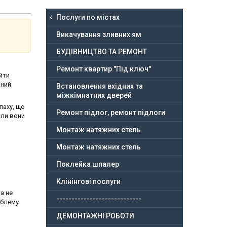
Послуги по містах
Викачування зливних ям
БУДІВНИЦТВО ТА РЕМОНТ
Ремонт квартир "Під ключ"
ийти
мний
Встановлення вхідних та
міжкімнатних дверей
паху, що
Ремонт підлог, ремонт підлоги
оли вони
Монтаж натяжних стель
Монтаж натяжних стель
Поклейка шпалер
Клінінгові послуги
а не
----------------------------
облему.
ДЕМОНТАЖНІ РОБОТИ