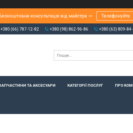
Безкоштовна консультація від майстра ->
Телефонуйте
+380 (66) 787-12-82
+380 (98) 862-96-86
+380 (63) 809-84
ЗАПЧАСТИНИ ТА АКСЕСУАРИ
КАТЕГОРІЇ ПОСЛУГ
ПРО КО