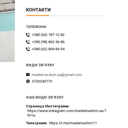
КОНТАКТИ
+380 (66) 787-12-82
+380 (98) 862-96-86
+380 (63) 809-84-94
master.na.dom.ua@gmail.com
0733040770
ІНШІ ВИДИ ЗВ'ЯЗКУ
Страница Инстаграмм
https://www.instagram.com/masternadom.ua/?
hl=ru
Телеграмм
https://t.me/masternadom11