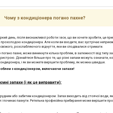
Чому з кондиціонера погано пахне?
ркий день, після виснажливої роботи і все, що ви хочете зробити, це пр
д прохолодою кондиціонера. Але коли ви входите, вас зустрічає неприє
м свіжого, розслабляючого відчуття, яке ви сподівалися отримати.
погано пахне, може виникнути кілька проблем, в залежності від типу за
ристрою. Дізнайтеся більше про те, що різні запахи можуть означати, к
кондиціонера, і як ви можете вирішити проблему, як можна швидше.
роблем з кондиціонером, включаючи запахи!
мні запахи (і як це виправити):
рудним або забитим кондиціонером. Запах виходить від стоячої води, як
я і починає пахнути. Ретельна професійна прибирання може вирішити пр