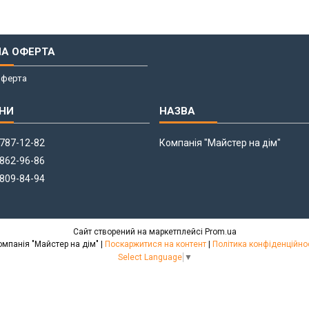
НА ОФЕРТА
оферта
 787-12-82
Компанія "Майстер на дім"
 862-96-86
 809-84-94
Сайт створений на маркетплейсі
Prom.ua
Компанія "Майстер на дім" |
Поскаржитися на контент
|
Політика конфіденційно
Select Language
▼