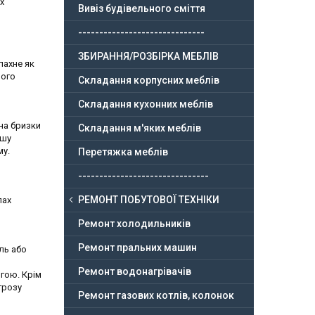
х
Вивіз будівельного сміття
------------------------------
ЗБИРАННЯ/РОЗБІРКА МЕБЛІВ
пахне як
ього
Складання корпусних меблів
Складання кухонних меблів
 на бризки
Складання м'яких меблів
ашу
му.
Перетяжка меблів
-------------------------------
РЕМОНТ ПОБУТОВОЇ ТЕХНІКИ
пах
Ремонт холодильників
Ремонт пральних машин
іль або
Ремонт водонагрівачів
гою. Крім
грозу
Ремонт газових котлів, колонок