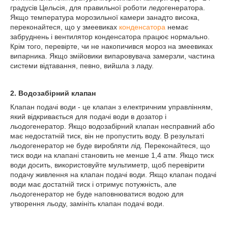
градусів Цельсія, для правильної роботи ледогенератора.
Якщо температура морозильної камери занадто висока,
переконайтеся, що у змеевиках
конденсатора
немає
забруднень і вентилятор конденсатора працює нормально.
Крім того, перевірте, чи не накопичився мороз на змеевиках
випарника. Якщо змійовики випаровувача замерзли, частина
системи відтавання, певно, вийшла з ладу.
2. Водозабірний клапан
Клапан подачі води - це клапан з електричним управлінням,
який відкривається для подачі води в дозатор і
льодогенератор. Якщо водозабірний клапан несправний або
має недостатній тиск, він не пропустить воду. В результаті
льодогенератор не буде виробляти лід. Переконайтеся, що
тиск води на клапані становить не менше 1,4 атм. Якщо тиск
води досить, використовуйте мультиметр, щоб перевірити
подачу живлення на клапан подачі води. Якщо клапан подачі
води має достатній тиск і отримує потужність, але
льодогенератор не буде наповнюватися водою для
утворення льоду, замініть клапан подачі води.