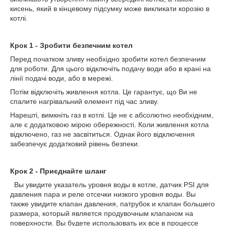
кисень, який в кінцевому підсумку може викликати корозію в
котлі.
Крок 1 - Зробити безпечним котел
Перед початком зливу необхідно зробити котел безпечним
для роботи. Для цього відключіть подачу води або в крані на
лінії подачі води, або в мережі.
Потім відключіть живлення котла. Це гарантує, що Ви не
спалите нагрівальний елемент під час зливу.
Нарешті, вимкніть газ в котлі. Це не є абсолютно необхідним,
але є додатковою мірою обережності. Коли живлення котла
відключено, газ не засвітиться. Однак його відключення
забезпечує додатковий рівень безпеки.
Крок 2 - Приєднайте шланг
Вы увидите указатель уровня воды в котле, датчик PSI для
давления пара и реле отсечки низкого уровня воды. Вы
также увидите клапан давления, патрубок и клапан большего
размера, который является продувочным клапаном на
поверхности. Вы будете использовать их все в процессе