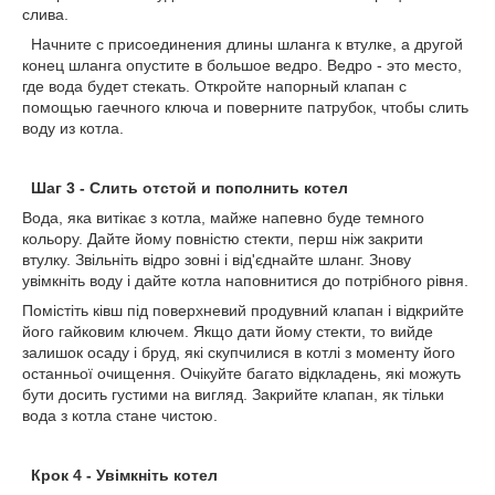
слива.
Начните с присоединения длины шланга к втулке, а другой
конец шланга опустите в большое ведро. Ведро - это место,
где вода будет стекать. Откройте напорный клапан с
помощью гаечного ключа и поверните патрубок, чтобы слить
воду из котла.
Шаг 3 - Слить отстой и пополнить котел
Вода, яка витікає з котла, майже напевно буде темного
кольору. Дайте йому повністю стекти, перш ніж закрити
втулку. Звільніть відро зовні і від'єднайте шланг. Знову
увімкніть воду і дайте котла наповнитися до потрібного рівня.
Помістіть ківш під поверхневий продувний клапан і відкрийте
його гайковим ключем. Якщо дати йому стекти, то вийде
залишок осаду і бруд, які скупчилися в котлі з моменту його
останньої очищення. Очікуйте багато відкладень, які можуть
бути досить густими на вигляд. Закрийте клапан, як тільки
вода з котла стане чистою.
Крок 4 - Увімкніть котел