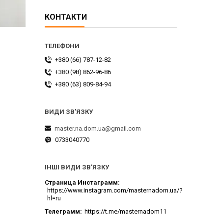
КОНТАКТИ
+380 (66) 787-12-82
+380 (98) 862-96-86
+380 (63) 809-84-94
master.na.dom.ua@gmail.com
0733040770
ІНШІ ВИДИ ЗВ'ЯЗКУ
Страница Инстаграмм
https://www.instagram.com/masternadom.ua/?
hl=ru
Телеграмм
https://t.me/masternadom11