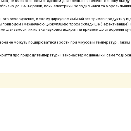
ника, невеликого шафи з відсіком для зберігання великого блоку льоду 
риблизно до 1920-х років, поки електричні холодильники та морозильник
чного охолодження, в якому циркулює хімічний газ тримав продукти у від
 приводом і механічною циркуляцією трохи складніше (і ефективніше), 
і ми дізнаємося, як кілька наукових відкриттів привели до створення су
 вони не можуть поширюватися і рости при мінусовій температурі. Таким
ідкриття про природу температури і законах термодинаміки, саме тоді ос