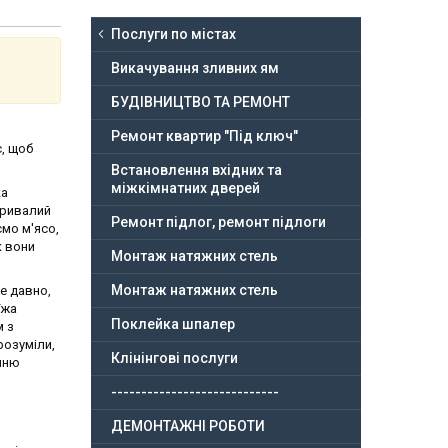
Послуги по містах
Викачування зливних ям
БУДІВНИЦТВО ТА РЕМОНТ
Ремонт квартир "Під ключ"
, щоб
Встановлення вхідних та
міжкімнатних дверей
ка
тривалий
Ремонт підлог, ремонт підлоги
ємо м'ясо,
к вони
Монтаж натяжних стель
Монтаж натяжних стель
е давно,
їжа
Поклейка шпалер
м з
розуміли,
Клінінгові послуги
анню
----------------------------
ДЕМОНТАЖНІ РОБОТИ