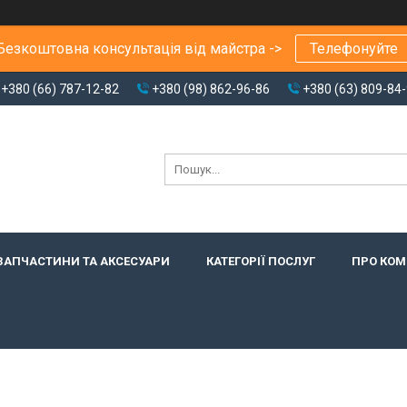
Безкоштовна консультація від майстра ->
Телефонуйте
+380 (66) 787-12-82
+380 (98) 862-96-86
+380 (63) 809-84
ЗАПЧАСТИНИ ТА АКСЕСУАРИ
КАТЕГОРІЇ ПОСЛУГ
ПРО КО