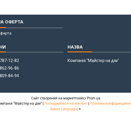
НА ОФЕРТА
оферта
 787-12-82
Компанія "Майстер на дім"
 862-96-86
 809-84-94
Сайт створений на маркетплейсі
Prom.ua
Компанія "Майстер на дім" |
Поскаржитися на контент
|
Політика конфіденційно
Select Language
▼