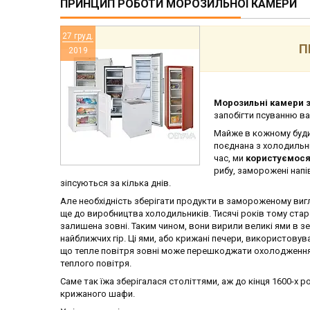
ПРИНЦИП РОБОТИ МОРОЗИЛЬНОЇ КАМЕРИ
27 груд.
П
2019
Морозильні камери 
запобігти псуванню в
Майже в кожному буд
поєднана з холодильн
час, ми
користуємос
рибу, заморожені напі
зіпсуються за кілька днів.
Але необхідність зберігати продукти в замороженому виг
ще до виробництва холодильників. Тисячі років тому стар
залишена зовні. Таким чином, вони вирили великі ями в зем
найближчих гір. Ці ями, або крижані печери, використову
що тепле повітря зовні може перешкоджати охолодження ї
теплого повітря.
Саме так їжа зберігалася століттями, аж до кінця 1600-х 
крижаного шафи.