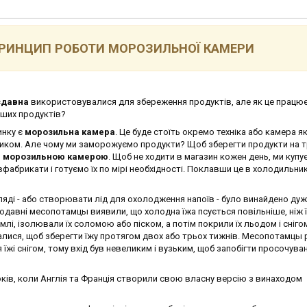
РИНЦИП РОБОТИ МОРОЗИЛЬНОЇ КАМЕРИ
здавна
використовувалися для збереження продуктів, але як це працює
аших продуктів?
инку є
морозильна камера
. Це буде стоїть окремо техніка або камера я
иком. Але чому ми заморожуємо продукти? Щоб зберегти продукти на 
я морозильною камерою
. Щоб не ходити в магазин кожен день, ми купу
вфабрикати і готуємо їх по мірі необхідності. Поклавши це в холодильни
ляді - або створювати лід для охолодження напоїв - було винайдено дуж
одавні месопотамцы виявили, що холодна їжа псується повільніше, ніж 
лі, ізолювали їх соломою або піском, а потім покрили їх льодом і сніго
валися, щоб зберегти їжу протягом двох або трьох тижнів. Месопотамцы 
жі снігом, тому вхід був невеликим і вузьким, щоб запобігти просочув
років, коли Англія та Франція створили свою власну версію з винаходом