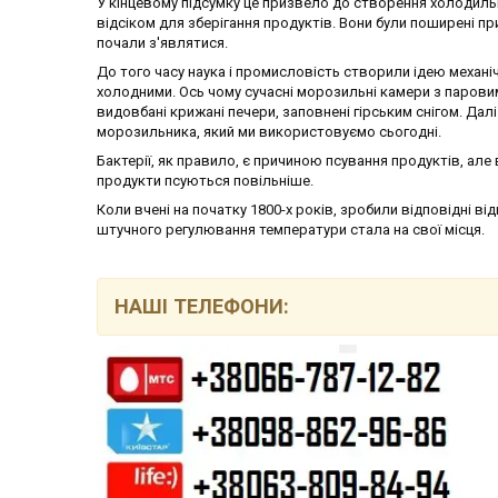
У кінцевому підсумку це призвело до створення холодиль
відсіком для зберігання продуктів. Вони були поширені п
почали з'являтися.
До того часу наука і промисловість створили ідею механі
холодними. Ось чому сучасні морозильні камери з паровим
видовбані крижані печери, заповнені гірським снігом. Дал
морозильника, який ми використовуємо сьогодні.
Бактерії, як правило, є причиною псування продуктів, але
продукти псуються повільніше.
Коли вчені на початку 1800-х років, зробили відповідні в
штучного регулювання температури стала на свої місця.
НАШІ ТЕЛЕФОНИ: