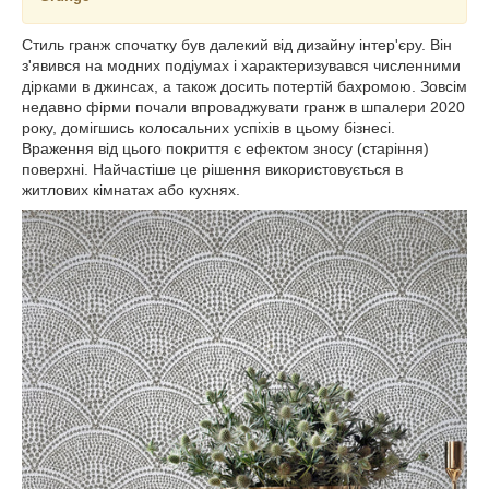
Стиль гранж спочатку був далекий від дизайну інтер'єру. Він
з'явився на модних подіумах і характеризувався численними
дірками в джинсах, а також досить потертій бахромою. Зовсім
недавно фірми почали впроваджувати гранж в шпалери 2020
року, домігшись колосальних успіхів в цьому бізнесі.
Враження від цього покриття є ефектом зносу (старіння)
поверхні. Найчастіше це рішення використовується в
житлових кімнатах або кухнях.