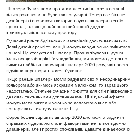
Шпалери були з нами протягом десятиліть, але в останні
кілька років вони не були так популярні. Тепер все більше
дизайнерів і споживачів використовують шпалери в своїх
проектах, так як це найпростіший спосіб додати
індивідуальність вашому простору.
Сучасний ринок будівельних матеріалів досить величезний.
Деякі дизайнерські тенденції можуть кардинально змінитися
на нові. Це стосується і шпалер. Проаналізувавши думки
іменитих дизайнерів і їх уподобання, ми можемо детально
вивчити найбільш популярні шпалери 2020 року, які просто
відмінно перетворять кожен будинок.
Якщо раніше шпалери могли радувати своїм неординарним
кольором або якимось яскравим малюнком, то зараз цього
недостатньо. Стильне сучасне покриття для стін підкреслено
деякими тактильними доповненнями. Ці візуальні ефекти
можуть мати вигляд малюнка за допомогою кисті або
повторювати текстуру тканини і т. д.
Серед безлічі варіантів шпалер 2020 вже можна виділити
справжніх лідерів, які стали фаворитами не тільки відомих
дизайнерів, але і простих споживачів. Давайте дізнаємося їх.