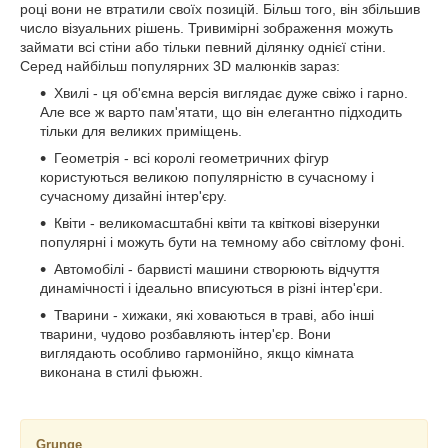
році вони не втратили своїх позицій. Більш того, він збільшив
число візуальних рішень. Тривимірні зображення можуть
займати всі стіни або тільки певний ділянку однієї стіни.
Серед найбільш популярних 3D малюнків зараз:
Хвилі - ця об'ємна версія виглядає дуже свіжо і гарно.
Але все ж варто пам'ятати, що він елегантно підходить
тільки для великих приміщень.
Геометрія - всі королі геометричних фігур
користуються великою популярністю в сучасному і
сучасному дизайні інтер'єру.
Квіти - великомасштабні квіти та квіткові візерунки
популярні і можуть бути на темному або світлому фоні.
Автомобілі - барвисті машини створюють відчуття
динамічності і ідеально вписуються в різні інтер'єри.
Тварини - хижаки, які ховаються в траві, або інші
тварини, чудово розбавляють інтер'єр. Вони
виглядають особливо гармонійно, якщо кімната
виконана в стилі фьюжн.
Grunge