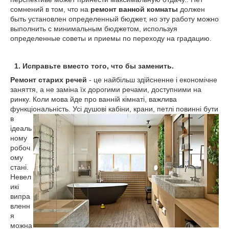
сомнений в том, что на
ремонт ванной комнаты
должен
быть установлен определенный бюджет, но эту работу можно
выполнить с минимальным бюджетом, используя
определенные советы и приемы по переходу на градацию.
1. Исправьте вместо того, что бы заменить.
Ремонт старих речей
- це найбільш здійсненне і економічне
заняття, а не заміна їх дорогими речами, доступними на
ринку. Коли мова йде про ванній кімнаті, важлива
функціональність. Усі душові
кабіни, крани, петлі повинні бути
в
ідеаль
ному
робоч
ому
стані.
Невел
икі
випра
вленн
я
можна