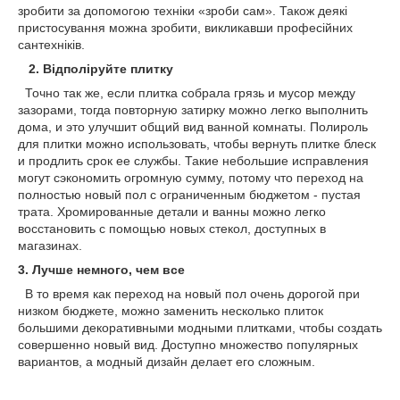
зробити за допомогою техніки «зроби сам». Також деякі
пристосування можна зробити, викликавши професійних
сантехніків.
2. Відполіруйте плитку
Точно так же, если плитка собрала грязь и мусор между
зазорами, тогда повторную затирку можно легко выполнить
дома, и это улучшит общий вид ванной комнаты. Полироль
для плитки можно использовать, чтобы вернуть плитке блеск
и продлить срок ее службы. Такие небольшие исправления
могут сэкономить огромную сумму, потому что переход на
полностью новый пол с ограниченным бюджетом - пустая
трата. Хромированные детали и ванны можно легко
восстановить с помощью новых стекол, доступных в
магазинах.
3. Лучше немного, чем все
В то время как переход на новый пол очень дорогой при
низком бюджете, можно заменить несколько плиток
большими декоративными модными плитками, чтобы создать
совершенно новый вид. Доступно множество популярных
вариантов, а модный дизайн делает его сложным.