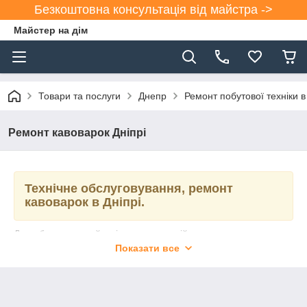
Безкоштовна консультація від майстра ->
Майстер на дім
Товари та послуги
Днепр
Ремонт побутової техніки в
Ремонт кавоварок Дніпрі
Технічне обслуговування, ремонт
кавоварок в Дніпрі.
Дуже багато людей мріють почати свій день з чашки
ароматної кави. Кофемашина чудовий прилад, який
Показати все
допоможе зробити Ваше ранок бадьоріше. Але як і будь-яка
техніка, кофемашина потребує профілактики і рано чи пізно
може настати такий момент, коли знадобиться ремонт в
Дніпрі
. У цьому випадку не варто панікувати, треба взяти