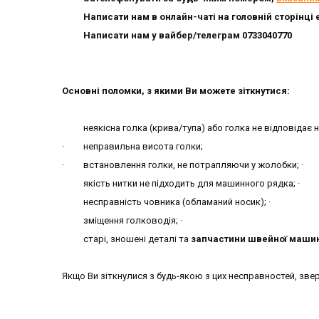
Написати нам в онлайн-чаті на головній сторінц
Написати нам у вайбер/телеграм 0733040770
Основні поломки, з якими Ви можете зіткнутися:
неякісна голка (крива/тупа) або голка не відповідає н
· неправильна висота голки;
· встановлення голки, не потрапляючи у жолобки; 
якість нитки не підходить для машинного рядка; ·
несправність човника (обламаний носик); ·
зміщення голководія; ·
старі, зношені деталі та
запчастини швейної маши
Якщо Ви зіткнулися з будь-якою з цих несправностей, зве