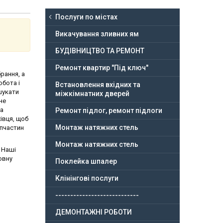
Послуги по містах
Викачування зливних ям
БУДІВНИЦТВО ТА РЕМОНТ
Ремонт квартир "Під ключ"
рання, а
обота і
Встановлення вхідних та
шукати
міжкімнатних дверей
не
за
Ремонт підлог, ремонт підлоги
івця, щоб
Монтаж натяжних стель
апчастин
Монтаж натяжних стель
. Наші
овну
Поклейка шпалер
Клінінгові послуги
----------------------------
ДЕМОНТАЖНІ РОБОТИ