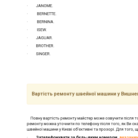
· JANOME.
· BERNETTE.
· BERNINA.
· ISEW.
· JAGUAR.
· BROTHER.
· SINGER.
Вартість ремонту швейної машини у Вишне
Повну вартість ремонту майстер може озвучити після тог
ремонту можна уточнити по телефону після того, як Ви с
швейної машини у Києві об'єктивні та прозорі. Для того,
·
Зателефонувати за будь-яким номером,
вказаним