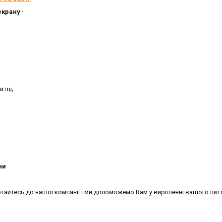
і екрану ·
итці;
·
ни
ртайтесь до нашої компанії і ми допоможемо Вам у вирішенні вашого пит