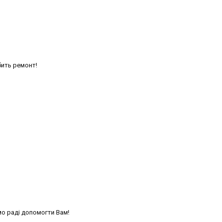
бить ремонт!
мо раді допомогти Вам!