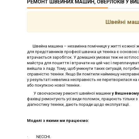
РЕМОНТ ШВЕЙНИХ МАШИН, ОВЕРЛОКІВ У В
Швейні маш
Швейна машина – незамінна помічниця у житті кожної жін
для представників професії швачка ця техніка є основою і
втрачається заробіток. У домашніх умовах теж не хотілося
майстра для пошиття і втрачати на цей час і переплачуват
вийшла з ладу. Тому, щоб уникнути таких ситуацій, потрібн
справністю техніки. Якщо Ви помітили найменшу несправн
у результаті невелика несправність не перетворилася н
або покупкою нової техніки.
У своєчасному ремонті швейної машини
у Вишневом
фахівці ремонтують усі види поломок, працюють тільки з
діагностику техніки, дають поради щодо експлуатації.
Моделі з якими ми працюємо:
· NECCHI.