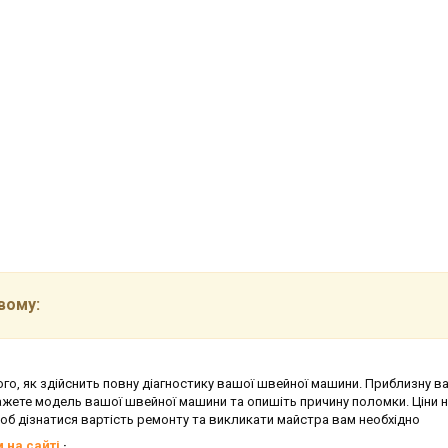
вому:
о, як здійснить повну діагностику вашої швейної машини. Приблизну ва
кажете модель вашої швейної машини та опишіть причину поломки. Ціни 
 щоб дізнатися вартість ремонту та викликати майстра вам необхідно
 на сайті
·