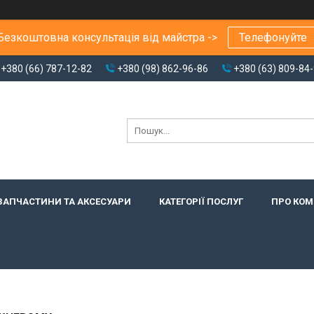
Безкоштовна консультація від майстра ->
Телефонуйте
+380 (66) 787-12-82
+380 (98) 862-96-86
+380 (63) 809-84
ЗАПЧАСТИНИ ТА АКСЕСУАРИ
КАТЕГОРІЇ ПОСЛУГ
ПРО КО