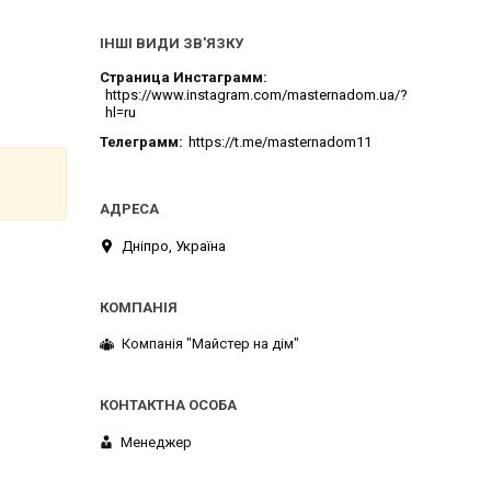
ІНШІ ВИДИ ЗВ'ЯЗКУ
Страница Инстаграмм
https://www.instagram.com/masternadom.ua/?
hl=ru
Телеграмм
https://t.me/masternadom11
Дніпро, Україна
Компанія "Майстер на дім"
Менеджер