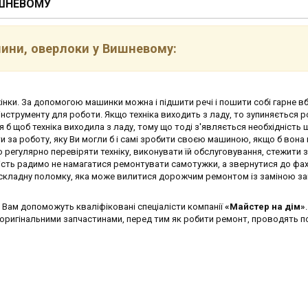
ИШНЕВОМУ
ини, оверлоки у Вишневому:
ки. За допомогою машинки можна і підшити речі і пошити собі гарне вб
нструменту для роботи. Якщо техніка виходить з ладу, то зупиняється р
 б щоб техніка виходила з ладу, тому що тоді з'являється необхідність 
и за роботу, яку Ви могли б і самі зробити своєю машиною, якщо б вона 
о регулярно перевіряти техніку, виконувати їй обслуговування, стежити 
ість радимо не намагатися ремонтувати самотужки, а звернутися до фах
а складну поломку, яка може вилитися дорожчим ремонтом із заміною з
у
Вам допоможуть кваліфіковані спеціалісти компанії
«Майстер на дім»
 оригінальними запчастинами, перед тим як робити ремонт, проводять п