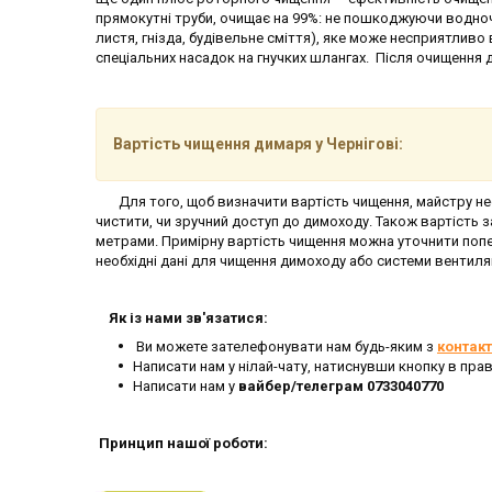
прямокутні труби, очищає на 99%: не пошкоджуючи водноч
листя, гнізда, будівельне сміття), яке може несприятли
спеціальних насадок на гнучких шлангах. Після очищення 
Вартість чищення димаря у Чернігові:
Для того, щоб визначити вартість чищення, майстру необх
чистити, чи зручний доступ до димоходу. Також вартість 
метрами. Примірну вартість чищення можна уточнити попе
необхідні дані для чищення димоходу або системи вентиля
Як із нами зв'язатися:
Ви можете зателефонувати нам будь-яким з
контакт
Написати нам у нілай-чату, натиснувши кнопку в пра
Написати нам у
вайбер/телеграм 0733040770
Принцип нашої роботи: