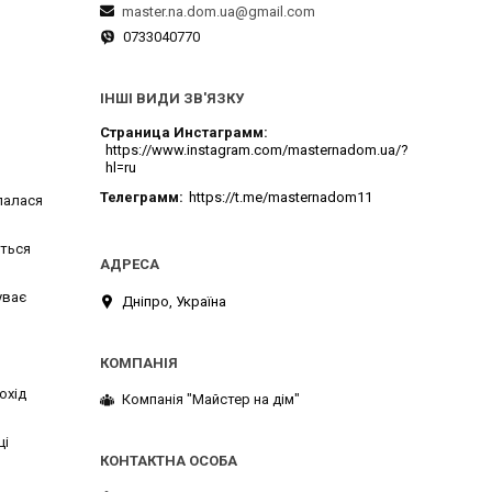
master.na.dom.ua@gmail.com
0733040770
ІНШІ ВИДИ ЗВ'ЯЗКУ
Страница Инстаграмм
https://www.instagram.com/masternadom.ua/?
hl=ru
Телеграмм
https://t.me/masternadom11
клалася
ється
уває
Дніпро, Україна
охід
Компанія "Майстер на дім"
ці