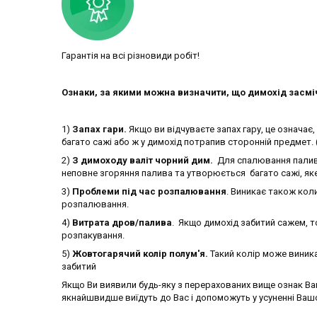
Гарантія на всі різновиди робіт!
Ознаки, за якими можна визначити, що димохід засмі
1)
Запах гари.
Якщо ви відчуваєте запах гару, це означає
багато сажі або ж у димохід потрапив сторонній предмет. 
2)
З димоходу валіт чорний дим.
Для спалювання палива
неповне згоряння палива та утворюється багато сажі, як
3)
Проблеми під час розпалювання
. Виникає також кол
розпалювання.
4)
Витрата дров/палива
. Якщо димохід забитий сажем, т
розпакування.
5)
Жовтогарячий колір полум'я.
Такий колір може виникат
забитий
Якщо Ви виявили будь-яку з перерахованих вище ознак Вам
якнайшвидше виїдуть до Вас і допоможуть у усуненні Ваш