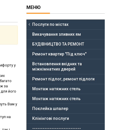
Послуги по містах
Викачування зливних ям
БУДІВНИЦТВО ТА РЕМОНТ
Ремонт квартир "Під ключ"
Встановлення вхідних та
омфорту у
міжкімнатних дверей
ких
Ремонт підлог, ремонт підлоги
 багато
ож за
Монтаж натяжних стель
 для його
Монтаж натяжних стель
жуть Вам у
Поклейка шпалер
туп на
Клінінгові послуги
----------------------------
 так і