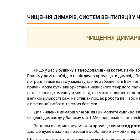
ЧИЩЕННЯ ДИМАРІВ, СИСТЕМ ВЕНТИЛЯЦІЇ У Ч
ЧИЩЕННЯ ДИМАРІВ 
Якщо у Вас у будинку є твердопаливний котел, камін або 
Вашому домі необхідно періодично прочищати димохід. Якщо
потраплятиме назад у кімнату, що не забезпечить Вам нал
причин може бути використання неякісного твердого палив
сажі. Через це зменшується тяга, що може призвести до д
великої кількості сажі на стінках гіршає робота печі аб
ефективної роботи та своєї безпеки.
Для чищення димарів у
Черніові
Ви можете сміливо зв
чищенні димоходу у Вашому місті. Ми працюємо з професі
Загалом використовуємо для прочищення
метод рот
дах. Це дуже важлива перевага особливо в зимовий періо
Ще один плюс роторного чищення — ефективність очищення.