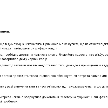
чився:
, що в димоході знижена тяга. Причиною може бути те, що на стінках від
(гнізада птахів, шматок шиферу тощо).
, необхідна достатня кількість кисню. Якщо його недостатньо відбува
е забарвлює дим у чорний колір.
и димохід забитий, позаяк недостатньо тяги, дим йде в приміщення й зад
о погано проходить тепло, відповідно збільшується витрата палива для
и у разі зниження тяги та нестачі кисню, що також вказує на те, що дим
 треба негайно звернутися до компанії "Мастер на будинок". Наші фахів
ої проблеми.