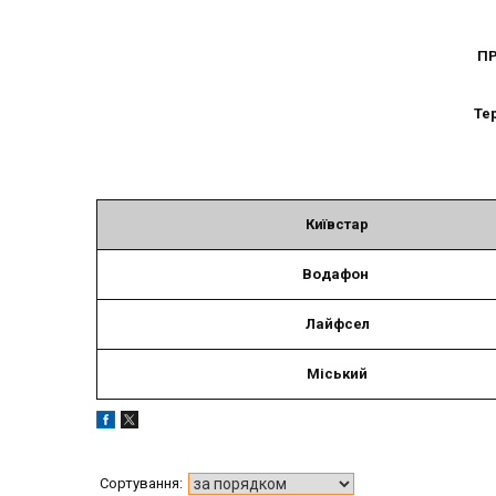
ПР
Те
Київстар
Водафон
Лайфсел
Міський