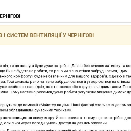
ЕРНІГОВІ
І СИСТЕМ ВЕНТИЛЯЦІЇ У ЧЕРНІГОВІ
піч, то ця послуга буде дуже потрібна. Для забезпечення затишку та к
 Ви не будете це робити, то рано чи пізно стінки забруднються, і дим
ежного комфорту і буде не безпечним для вашого здоров'я. Однією з та
а. Тоді димохід рано чи пізно забруднюється й утворюється на стінках
уже серйозних наслідків, як-от пожежа або отруєння чадним газом. Так
о каміна. Тому настійно рекомендуємо робити регулярне чищення димоходу
ернутися до компанії «Майстер на дім». Наші фахівці своєчасно допомо
йним обладнанням, сучасними техніками.
орного очищення
знизу вгору. Його перевага в тому, що не потрібен дос
д, оскільки через погодні умови доступ на дах неможливий.
 Досягається завдяки універсальній щітці, яка може чистити як круглі,