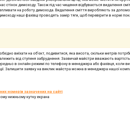
ас стінок димоходу. Також під час чищення відбувається видалення смі
во впливати на роботу димохода. Видалення сміття виробляють за допом
димоходу наші фахівці проводять замір тяги, щоб перевірити в нормі пок
ідно виїхати на об'єкт, подивитися, яка висота, скільки метрів потріб
залежить від ступеня забруднення. Зазвичай майстри вважають вартість
редньо в онлайн-режимі по телефону в менеджера або фахівця, коли ви
ції. Залишити заявку на виклик майстра можна в менеджера нашої компа
них номерів зазначених на сайті
вому нижньому кутку екрана