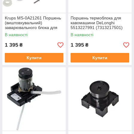
Krups MS-0A21261 Поршень
Поршень термоблока для
(виштовхувальний)
кавомашини DeLonghi
заварювального блока для
5513227991 (7313217501)
кавомашини
В наявності
В наявності
1 395
1 395
₴
₴
Купити
Купити