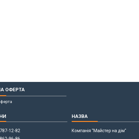
НА ОФЕРТА
оферта
 787-12-82
Компанія "Майстер на дім"
 862-96-86