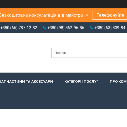
Безкоштовна консультація від майстра ->
Телефонуйте
+380 (66) 787-12-82
+380 (98) 862-96-86
+380 (63) 809-84
ЗАПЧАСТИНИ ТА АКСЕСУАРИ
КАТЕГОРІЇ ПОСЛУГ
ПРО КО