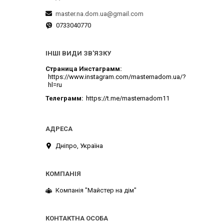
master.na.dom.ua@gmail.com
0733040770
ІНШІ ВИДИ ЗВ'ЯЗКУ
Страница Инстаграмм
https://www.instagram.com/masternadom.ua/?
hl=ru
Телеграмм
https://t.me/masternadom11
Дніпро, Україна
Компанія "Майстер на дім"