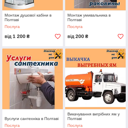
Монтаж мийки
300
шт
Установка
від 400
шт
Монтаж душової кабіни в
Монтаж умивальника в
водонагрівача
Полтаві
Полтаві
Установка і
1500
шт
Послуга
Послуга
підключення
1 200
200
від
₴
від
₴
ванни (з
гідромасажем)
Установка і
1500
шт
підключення
душової кабіни
Монтаж трапа
500
шт
Установка
600
шт
душового піддону
Установка
400
шт
рушникосушки
Установка ванни
650
шт
(ціна може
Викачування вигрібних ям у
змінюватися)
Вуслуги сантехніка в Полтаві
Полтаві
Послуга
Послуга
Установка унітазу
350
шт