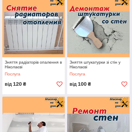
грунтовку і
поклейку
шпалер.
Даний вид
шпалер з
візерунком - з цього майстер робив добірку візерунка. Після
поклейки шпалер майстер поклеїв багети і зробив монтаж
плінтуса.
Квадратура кімнати 50 м2. Поклейка шпалер була виконана
за 2 дні.
Зняття радіаторів опалення в
Зняття штукатурки зі стін у
Ніколаєві
Ніколаєві
Послуга
Послуга
120
100
від
₴
від
₴
Наша команда фахівців працює тільки з якісними
матеріалами. Використовують сучасні технології в будівництві
і ремонті.
Попередньо Ви можете зв'язатися з нашим майстром по