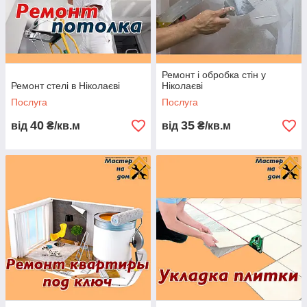
телефону. Фахівець
будівельної
компанії "Майстер дім"
відповість на всі питання, що цікавлять Вас.
ВИКЛИКАТИ НАШОГО СПЕЦІАЛІСТА
МОЖНА ЗА ТЕЛЕФОНОМ:
Ремонт і обробка стін у
Ремонт стелі в Ніколаєві
Ніколаєві
Послуга
Послуга
40
35
від
₴/кв.м
від
₴/кв.м