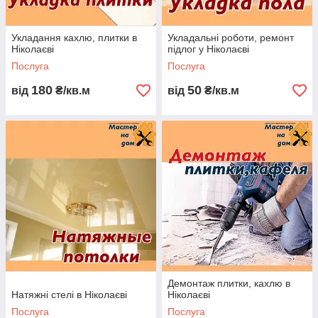
ПОДАЧА ЗАЯВКИ
СКЛАДАННЯ КОШТОРИСУ
Укладання кахлю, плитки в
Укладальні роботи, ремонт
УКЛАДЕННЯ ДОГОВОРУ
ПОЧАТОК РОБІТ
ЗДАЧА
Ніколаєві
підлог у Ніколаєві
ОБ'ЄКТА
Послуга
Послуга
180
50
від
₴/кв.м
від
₴/кв.м
ВАННА КІМНАТА
"ПІД КЛЮЧ"
Даний вид робіт
був виконаний
"Під ключ".
Проведено
повний демонтаж
колишньої ванної
кімнати. Нашими
Демонтаж плитки, кахлю в
фахівцями була
Натяжні стелі в Ніколаєві
Ніколаєві
виконана стяжка.
Послуга
Послуга