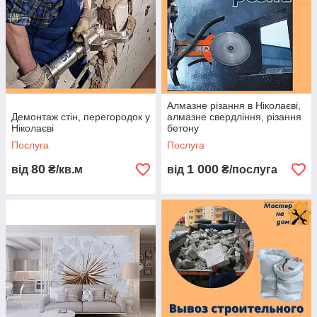
Алмазне різання в Ніколаєві,
Демонтаж стін, перегородок у
алмазне свердління, різання
Ніколаєві
бетону
Послуга
Послуга
80
1 000
від
₴/кв.м
від
₴/послуга