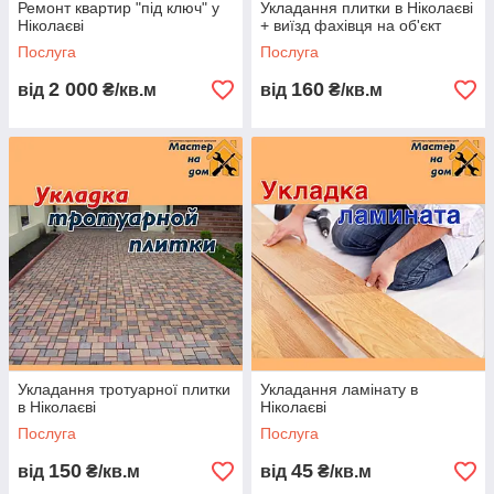
Ремонт квартир "під ключ" у
Укладання плитки в Ніколаєві
Ніколаєві
+ виїзд фахівця на об'єкт
Послуга
Послуга
2 000
160
від
₴/кв.м
від
₴/кв.м
Укладання тротуарної плитки
Укладання ламінату в
в Ніколаєві
Ніколаєві
Послуга
Послуга
150
45
від
₴/кв.м
від
₴/кв.м