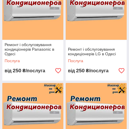
Найпоширеніші поломки кондиціонерів:
· Кондиціонер погано охолоджує повітря;
· Тече вода з кондиціонера;
· Чути сторонні звуки;
· Не працюють програми;
· Обмерзання магістралі.
Ремонт і обслуговування
кондиціонерів Panasonic в
Ремонт і обслуговування
Одесі
кондиціонерів LG в Одесі
Фахівці компанії використовують свій багаторічний досвід
Послуга
Послуга
ремонту для вирішення будь-яких несправностей
кондиціонера.
250
250
від
₴/послуга
від
₴/послуга
По приїзду до замовника майстер проводить діагностику
кондиціонера і визначає точну причину несправності. Після
чого, клієнту буде озвучена вартість ремонту. За
погодженням рішення про ремонт, майстер приступає до
роботи. Всі поломки ремонтуються на місці. У 99% випадків
майстер ремонтує кондиціонер при першому відвідуванні.
Наша команда фахівців виконає гарантійний ремонт
кондиціонерів в Одесі за найдоступнішими цінами.