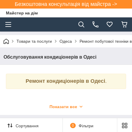
Безкоштовна консультація від майстра ->
Майстер на дім
Товари та послуги
Одеса
Ремонт побутової техніки в
Обслуговування кондиціонерів в Одесі
Ремонт кондиціонерів в Одесі
.
Показати все
Кондиціонер перестав охолоджувати? З кондиціонера
тече вода? Або не працює компресор?
Сортування
0
Фільтри
Вас вітає команда фахівців з ремонту кондиціонерів в