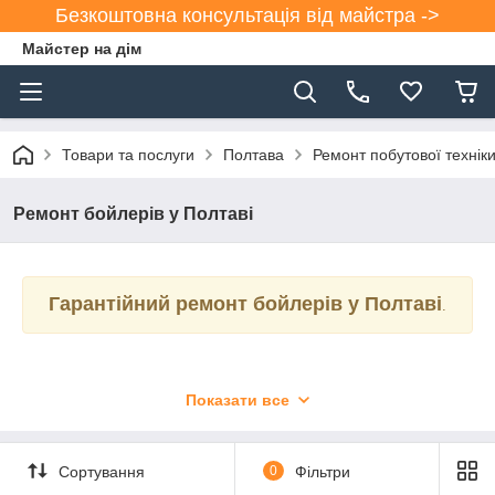
Безкоштовна консультація від майстра ->
Майстер на дім
Товари та послуги
Полтава
Ремонт побутової техніки
Ремонт бойлерів у Полтаві
Гарантійний ремонт бойлерів у Полтаві
.
Показати все
Гаряча вода
— є незамінним
складником комфортного
Сортування
0
Фільтри
проживання. Бойлери стали