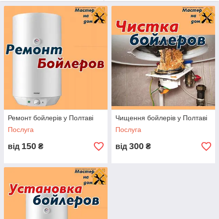
найпопулярнішими джерелами
гарячої води. Практично в кожного в
домі є водонагрівач.
Але, як і вся побутова техніка,
водонагрівач має властивість
ламатися. Згодом експлуатаційні
деталі бойлера зношуються і
виходять із ладу. Проблеми тут
немає, якщо поруч є гарний
майстер.
Наша фірма «Майстер на будинок» надає Вам
Ремонт бойлерів у Полтаві
Чищення бойлерів у Полтаві
висококваліфікованих фахівців із ремонту
Послуга
Послуга
водонагрівачів у Полтаві.
150
300
від
₴
від
₴
Адже кожна модель бойлера має свою специфіку роботи та
свій певний набір деталей. Наш майстер уже за першого
Вашого дзвінка, якщо Ви назвете йому марку бойлера та суть
проблеми, визначить поломку та зорієнтує за вартістю
ремонту.