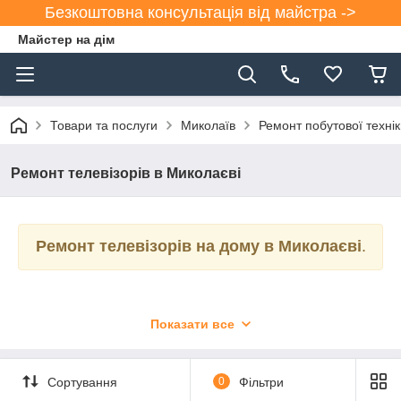
Безкоштовна консультація від майстра ->
Майстер на дім
Товари та послуги
Миколаїв
Ремонт побутової технік
Ремонт телевізорів в Миколаєві
Ремонт телевізорів на дому в Миколаєві
.
Показати все
Як
і
бу
Сортування
0
Фільтри
дь