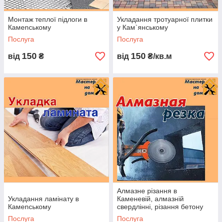
Монтаж теплої підлоги в
Укладання тротуарної плитки
Камenському
у Кам`янському
Послуга
Послуга
150
150
від
₴
від
₴/кв.м
Алмазне різання в
Укладання ламінату в
Каменевій, алмазній
Камenському
свердлінні, різання бетону
Послуга
Послуга