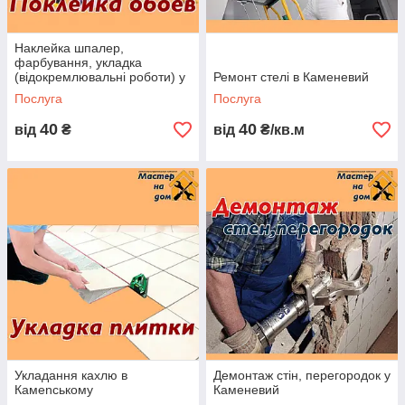
Наклейка шпалер,
фарбування, укладка
АЛГОРИТМ НАШОЇ РОБОТИ
(відокремлювальні роботи) у
Ремонт стелі в Каменевий
Каменський
Послуга
Послуга
40
40
від
₴
від
₴/кв.м
ПОДАЧА ЗАЯВКИ
СКЛАДАННЯ КОШТОРИСУ
УКЛАДЕННЯ ДОГОВОРУ
ПОЧАТОК РОБІТ
ЗДАЧА
ОБ'ЄКТА
ВАННА КІМНАТА
"ПІД КЛЮЧ"
Даний вид робіт
був виконаний
Укладання кахлю в
Демонтаж стін, перегородок у
"Під ключ".
Камenському
Каменевий
Проведено