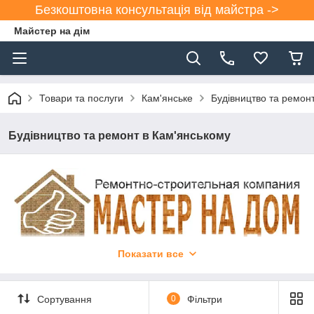
Безкоштовна консультація від майстра ->
Майстер на дім
Товари та послуги
Кам'янське
Будівництво та ремон
Будівництво та ремонт в Кам'янському
Показати все
Сортування
0
Фільтри
БУДІВНИЦТВО ТА РЕМОНТ В