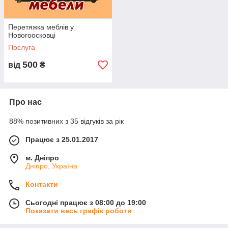
Перетяжка меблів у
Новогоосковці
Послуга
500
від
₴
ЗБІРКА ВБИРАЛЬНІ
ЗБІРКА КУХНІ
ЗБІРКА ШАФИ-КУПЕ
Про нас
88% позитивних з 35 відгуків за рік
Кожна меблі має свою складність при складанні. Люди, які
одного разу вже купували корпусні меблі, знають, як складно
Працює з 25.01.2017
зібрати її, навіть якщо на руках буде сама інструкція по збірці.
м. Дніпро
Особливо потрібно бути дуже акуратним з крихкими
Дніпро, Україна
частинами, такими як скла і дзеркала.
Ми рекомендуємо звернутися до фахівців по зборці меблів,
Контакти
які мають досвід роботи в цій сфері. Фахівці компанії
"Майстер дім"
оперативно і якісно, з новітнім інструментом і
Сьогодні працює з 08:00 до 19:00
кращим підходом виконають
збірку меблів у
Показати весь графік роботи
Новомосковську
.