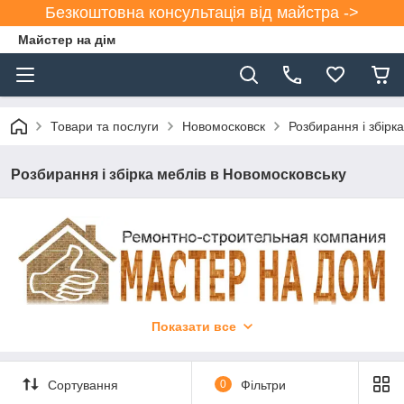
Безкоштовна консультація від майстра ->
Майстер на дім
Товари та послуги
Новомосковск
Розбирання і збірк
Розбирання і збірка меблів в Новомосковську
Показати все
СКЛАДАННЯ/РОЗБИРАННЯ МЕБЛІВ У
НОВОМОСКОВСЬКУ
.
Сортування
0
Фільтри