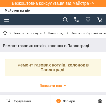
Безкоштовна консультація від майстра ->
Майстер на дім
Товари та послуги
Павлоград
Ремонт побутової техн
Ремонт газових котлів, колонок в Павлограді
Ремонт газових котлів, колонок в
Павлограді
.
Показати все
Компанія «Майстер дім»
надає гарантоване
обслуговування та
ремонт
газових котлів і колонок в
Сортування
0
Фільтри
Павлогра