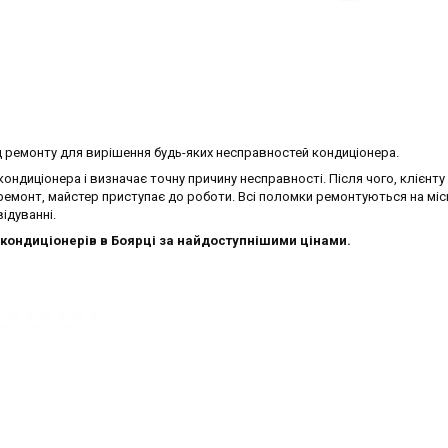
д ремонту для вирішення будь-яких несправностей кондиціонера.
ндиціонера і визначає точну причину несправності. Після чого, клієнту
емонт, майстер приступає до роботи. Всі поломки ремонтуються на місц
ідуванні.
кондиціонерів в Боярці за найдоступнішими цінами.