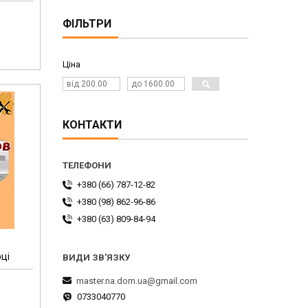
ФІЛЬТРИ
Ціна
КОНТАКТИ
+380 (66) 787-12-82
+380 (98) 862-96-86
+380 (63) 809-84-94
рці
master.na.dom.ua@gmail.com
0733040770