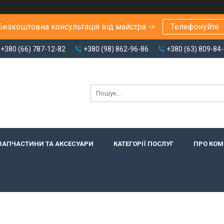
Безкоштовна консультація від майстра ->
Телефонуйте
+380 (66) 787-12-82
+380 (98) 862-96-86
+380 (63) 809-84
ЗАПЧАСТИНИ ТА АКСЕСУАРИ
КАТЕГОРІЇ ПОСЛУГ
ПРО КО