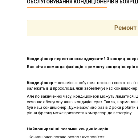
ОБСЛУГОВУВАННЯ КОНДИЦІОНЕРІВ В БОЯРЦІ
Ремонт 
Кондиціонер перестав охолоджувати? З кондиціонера
Вас вітає команда фахівців з ремонту кондиціонерів в
Кондиціонер
– незамінна побутова техніка в спекотні літ
залежить від прохолоди, якій забезпечує нас кондиціонер
Але по закінченню часу, кондиціонери можуть ламатися. 
сезонне обслуговування кондиціонера». Так як, нормован
був наш кондиціонер. Дуже важливо раз в 2 роки робити
рівня фреону може призвести компресор до перегріву.
Найпоширеніші поломки кондиціонерів:
· Кондиціонер погано охолоджує повітря;