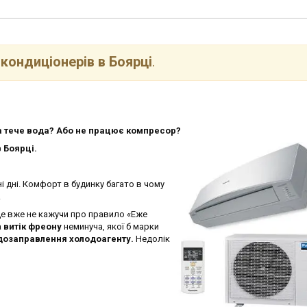
кондиціонерів в Боярці
.
 тече вода? Або не працює компресор?
 Боярці.
ні дні. Комфорт в будинку багато в чому
.
Це вже не кажучи про правило «Еже
а
витік фреону
неминуча, якої б марки
дозаправлення холодоагенту.
Недолік