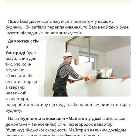
Якщо Вам довелося зіткнутися з ремонтом у вашому
будинку, і Ви затіяли перепланування, то Вам необхідно буде
шукати підрядників по демонтажу стін.
Демонтаж стін
в
Ужгороді
буде
актуальний для
тих, хто хоче
візуально
збільшити або
змінити інтер'єр
в квартирі
невеликий
квадратури,
переробити квартиру під студію, або просто змінити інтер'єр в
будинку.
Наша
будівельна компанія «Майстер у дім
» займається
демонтажем (знесенням) стін, перегородок в квартирі
(будинку) будь-якої складності. Майстри з великим досвідом
проведуть демонтаж стін в найкоротші терміни.