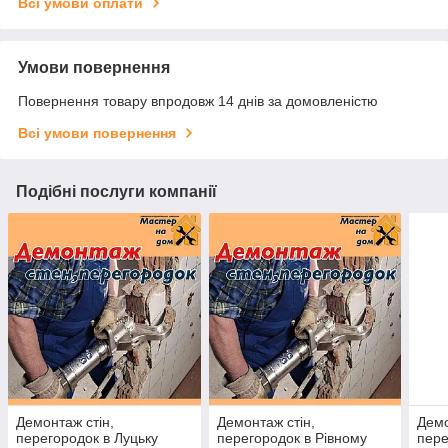
Всі умови оплати
Умови повернення
Повернення товару впродовж 14 днів за домовленістю
Всі умови повернення
Подібні послуги компанії
Демонтаж стін,
Демонтаж стін,
Демо
перегородок в Луцьку
перегородок в Рівному
пере