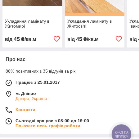
Укладання ламінату в
Укладання ламінату в
Укла
Житомирі
Житосвіті
Іван
45
45
від
₴/кв.м
від
₴/кв.м
від
Про нас
88% позитивних з 35 відгуків за рік
Працює з 25.01.2017
м. Дніпро
Дніпро, Україна
Контакти
Сьогодні працює з 08:00 до 19:00
Показати весь графік роботи
КНОПКА
ЗВ'ЯЗКУ