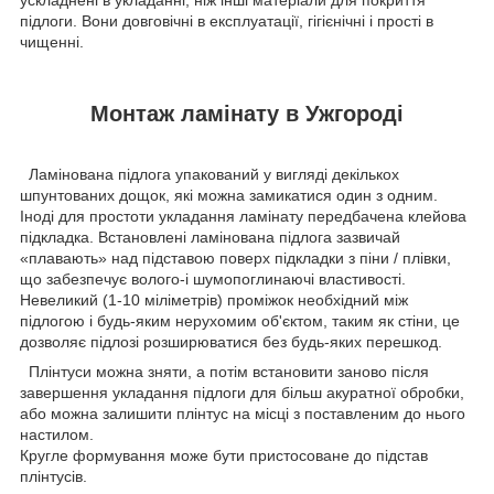
ускладнені в укладанні, ніж інші матеріали для покриття
підлоги. Вони довговічні в експлуатації, гігієнічні і прості в
чищенні.
Монтаж ламінату в Ужгороді
Ламінована підлога упакований у вигляді декількох
шпунтованих дощок, які можна замикатися один з одним.
Іноді для простоти укладання ламінату передбачена клейова
підкладка. Встановлені ламінована підлога зазвичай
«плавають» над підставою поверх підкладки з піни / плівки,
що забезпечує волого-і шумопоглинаючі властивості.
Невеликий (1-10 міліметрів) проміжок необхідний між
підлогою і будь-яким нерухомим об'єктом, таким як стіни, це
дозволяє підлозі розширюватися без будь-яких перешкод.
Плінтуси можна зняти, а потім встановити заново після
завершення укладання підлоги для більш акуратної обробки,
або можна залишити плінтус на місці з поставленим до нього
настилом.
Кругле формування може бути пристосоване до підстав
плінтусів.