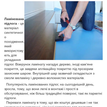
Ламінована
підлога
- це
матеріал
синтетичног
о
походження,
який
використову
ють для
укладання
підлог. Візерунок ламінату нагадує дерево, іноді кам'яне
покриття, це завдяки аплікаційну покриттю під прозорим
захисним шаром. Внутрішній шар зазвичай складається з
смоли меламіну і деревно-волокнистих матеріалів.
Популярність ламінованих підлог, на сьогоднішній день,
зросла, тому, що вони легкі в монтажі і прості в
обслуговуванні, ніж більш традиційні поверхні, такі як паркетні
підлоги.
Переваги ламінату в тому, що він коштує дешевше і не так