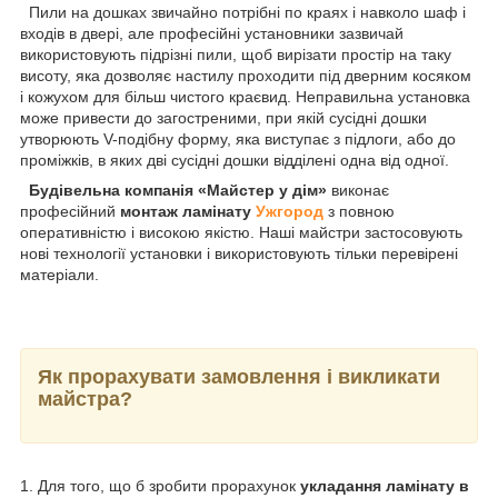
Пили на дошках звичайно потрібні по краях і навколо шаф і
входів в двері, але професійні установники зазвичай
використовують підрізні пили, щоб вирізати простір на таку
висоту, яка дозволяє настилу проходити під дверним косяком
і кожухом для більш чистого краєвид. Неправильна установка
може привести до загостреними, при якій сусідні дошки
утворюють V-подібну форму, яка виступає з підлоги, або до
проміжків, в яких дві сусідні дошки відділені одна від одної.
Будівельна компанія «Майстер у дім»
виконає
професійний
монтаж ламінату
Ужгород
з повною
оперативністю і високою якістю. Наші майстри застосовують
нові технології установки і використовують тільки перевірені
матеріали.
Як прорахувати замовлення і викликати
майстра?
1. Для того, що б зробити прорахунок
укладання ламінату в