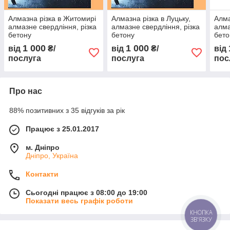
Алмазна різка в Житомирі
Алмазна різка в Луцьку,
Алма
алмазне свердління, різка
алмазне свердління, різка
алма
бетону
бетону
бето
1 000
1 000
від
₴/
від
₴/
від
послуга
послуга
пос
Про нас
88% позитивних з 35 відгуків за рік
Працює з 25.01.2017
м. Дніпро
Дніпро, Україна
Контакти
Сьогодні працює з 08:00 до 19:00
Показати весь графік роботи
КНОПКА
ЗВ'ЯЗКУ