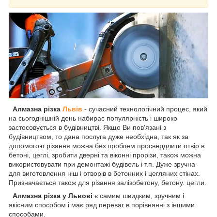
Алмазна різка
Львів
- сучасний технологічний процес, який
на сьогоднішній день набирає популярність і широко
застосовується в будівництві. Якщо Ви пов'язані з
будівництвом, то дана послуга дуже необхідна, так як за
допомогою різання можна без проблем просвердлити отвір в
бетоні, цеглі, зробити дверні та віконні прорізи, також можна
використовувати при демонтажі будівель і т.п. Дуже зручна
для виготовлення ніш і отворів в бетонних і цегляних стінах.
Призначається також для різання залізобетону, бетону. цегли.
Алмазна різка у Львові
є самим швидким, зручним і
якісним способом і має ряд переваг в порівнянні з іншими
способами.