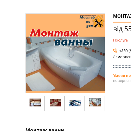
МОНТА
від
5
Послуга
+380 (
Замовлен
повернен
Монтаж ванни