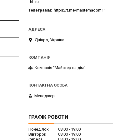
hl=ru
Телеграмм
https://t.me/masternadom11
Дніпро, Україна
Компанія "Майстер на дім"
Менеджер
ГРАФІК РОБОТИ
Понеділок
08:00
19:00
Вівторок
08:00
19:00
Середа
08:00
19:00