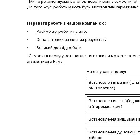
Ми не рекомендуємо встановлювати ванну самостійно! То
До того ж усі роботи мають бути виготовлені герметично.
Переваги роботи з нашою компанією:
· Робимо всі роботи наївно;
· Оплата тільки за якісний результат;
· Великий досвід роботи.
Замовити послугу встановлення ванни ви можете зателеф
зв'яжеться з Вами.
Наїленування послуг:
Встановлення ванни ( цін
змінюватися)
Встановлення та під'єдна
з (гідромасажем)
Встановлення змішувача 
Встановлення душової шт
лійкою