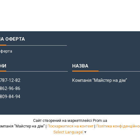
НА ОФЕРТА
оферта
 787-12-82
Компанія "Майстер на дім"
 862-96-86
 809-84-94
Сайт створений на маркетплейсі
Prom.ua
Компанія "Майстер на дім" |
Поскаржитися на контент
|
Політика конфіденційно
Select Language
▼