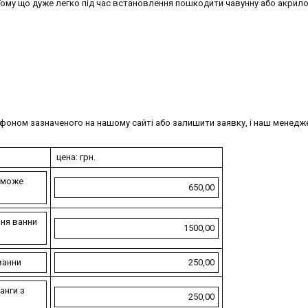
му що дуже легко під час встановлення пошкодити чавунну або акрило
оном зазначеного на нашому сайті або залишити заявку, і наш менедж
цена: грн.
а може
650,00
ння ванни
1500,00
ванни
250,00
анги з
250,00