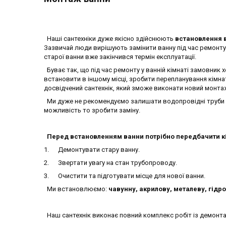
Наші сантехніки дуже якісно здійснюють
встановлення 
Зазвичай люди вирішують замінити ванну під час ремонту у
старої ванни вже закінчився термін експлуатації.
Буває так, що під час ремонту у ванній кімнаті замовник 
встановити в іншому місці, зробити перепланування кімна
досвідчений сантехнік, який зможе виконати новий монта
Ми дуже не рекомендуємо залишати водопровідні труби в
можливість то зробити заміну.
Перед встановленням ванни потрібно передбачити к
1. Демонтувати стару ванну.
2. Звертати увагу на стан трубопроводу.
3. Очистити та підготувати місце для нової ванни.
Ми встановлюємо:
чавунну, акрилову, металеву, гід
Наш сантехнік виконає повний комплекс робіт із демонта