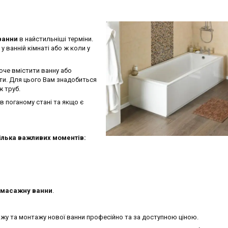
ванни
в найстильніші терміни.
 ванній кімнаті або ж коли у
хоче вмістити ванну або
ти. Для цього Вам знадобиться
ж труб.
 поганому стані та якщо є
ілька важливих моментів:
ромасажну ванни
.
жу та монтажу нової ванни професійно та за доступною ціною.