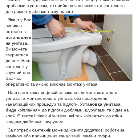
проблеми з унітазом, то прийшов час викликати сантехніка
для ремонту або монтажу нового.
Якщо у Вас
виникла
потреба в
встановлен
ня унітаза
,
Ви можете
звернутися
до нас. Наш
сантехнік у
зручний для
Вас час
оперативно та якісно виконає монтаж унітаза.
Наш сантехнік професійно виконає демонтаж старого
унітаза та монтаж нового унітаза, без пошкоджень
каналізаційних процедур та підлоги.
Установка унитаза,
биде
кріпленням до підлоги дюблями, шурупами та сідає на
клей. Є також і підвісні унітази, які теж кріпляться до стіни
завдяки дюбелям і шурупам.
За потреби сантехнік може здійснити додаткові роботи за
заміною або прочищення каналізації, заміни гофри,