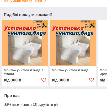
Всі умови повернення
Подібні послуги компанії
Монтаж унитаза и биде в
Монтаж унитаза и биде
Монт
Умани
Ирп
300
300
від
₴
від
₴
від
Про нас
88% позитивних з 35 відгуків за рік