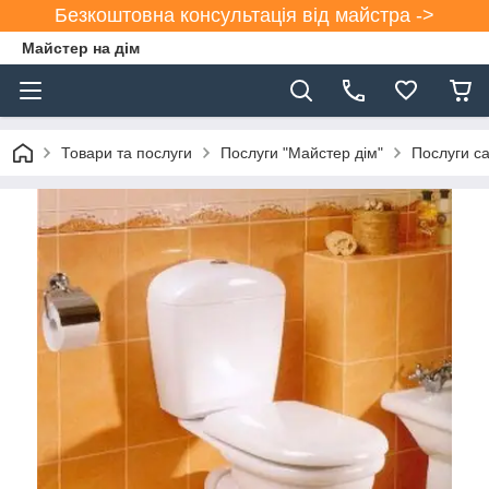
Безкоштовна консультація від майстра ->
Майстер на дім
Товари та послуги
Послуги "Майстер дім"
Послуги са