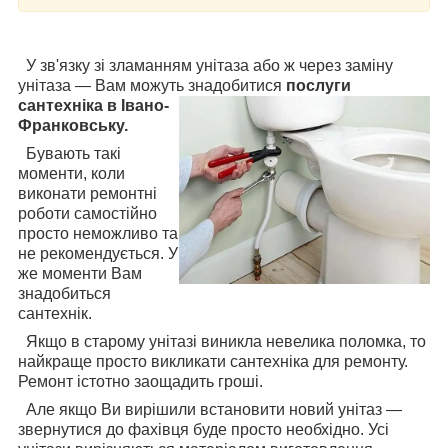
У зв'язку зі зламанням унітаза або ж через заміну
унітаза — Вам можуть знадобитися
послуги
сантехніка в
Івано-
Франковську.
Бувають такі
моменти, коли
виконати ремонтні
роботи самостійно
просто неможливо та
не рекомендується. У
же моменти Вам
знадобиться
сантехнік.
Якщо в старому унітазі виникла невелика поломка, то
найкраще просто викликати сантехніка для ремонту.
Ремонт істотно заощадить гроші.
Але якщо Ви вирішили встановити новий унітаз —
звернутися до фахівця буде просто необхідно. Усі