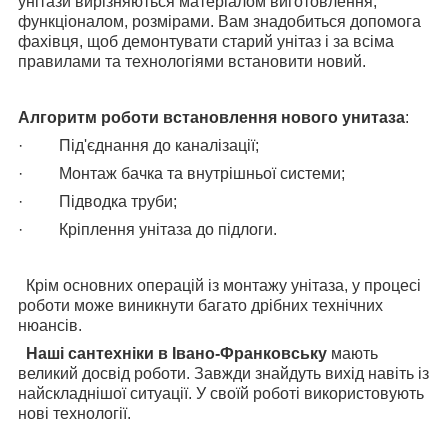
унітази вирізняються матеріалом виготовлення,
функціоналом, розмірами. Вам знадобиться допомога
фахівця, щоб демонтувати старий унітаз і за всіма
правилами та технологіями встановити новий.
Алгоритм роботи встановлення нового
унитаза
:
·
Під'єднання до каналізації;
·
Монтаж бачка та внутрішньої системи;
·
Підводка труби;
·
Кріплення унітаза до підлоги.
Крім основних операцій із монтажу унітаза, у процесі
роботи може виникнути багато дрібних технічних
нюансів.
Наші сантехніки в Івано-Франковську
мають
великий досвід роботи. Завжди знайдуть вихід навіть із
найскладнішої ситуації. У своїй роботі використовують
нові технології.