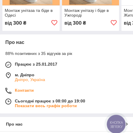
Монтаж унітаза та біде в
Монтаж унітазу і біде в
Монт
Одесі
Ужгороді
Жит
300
300
від
₴
від
₴
від
Про нас
88% позитивних з 35 відгуків за рік
Працює з 25.01.2017
м. Дніпро
Дніпро, Україна
Контакти
Сьогодні працює з 08:00 до 19:00
Показати весь графік роботи
КНОПКА
Про нас
ЗВ'ЯЗКУ