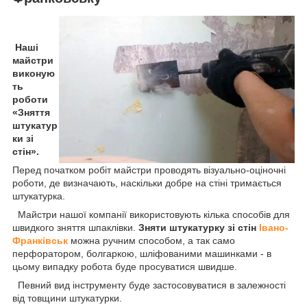
Наші
майстри
виконую
ть
роботи
«Зняття
штукатур
ки зі
стін».
Перед початком робіт майстри проводять візуально-оціночні
роботи, де визначають, наскільки добре на стіні тримається
штукатурка.
Майстри нашої компанії використовують кілька способів для
швидкого зняття шпаклівки.
Зняти штукатурку зі стін
Івано-
Франківськ
можна ручним способом, а так само
перфоратором, болгаркою, шліфованими машинками - в
цьому випадку робота буде просуватися швидше.
Певний вид інструменту буде застосовуватися в залежності
від товщини штукатурки.