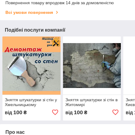
Повернення товару впродовж 14 днів за домовленістю
Всі умови повернення
Подібні послуги компанії
Зняття штукатурки зі стін у
Зняття штукатурки зі стін в
Знят
Хмельницькому
Житомирі
Києв
100
100
від
₴
від
₴
від
Про нас