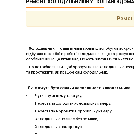
РЕМОНТ ХОЛОДИЛЬНИКІВ У ПОЛТАВІ ВДОМ
Ремон
Холодильник
— один із найважливіших побутових кухон
відбуваються збої в роботі холодильника, це загрожує не
особливо якщо це літній час, можуть зіпсуватися миттєво
Що потрібно знати, щоб зрозуміти, що холодильник несп
та простежити, як працює сам холодильник.
Які можуть бути ознаки несправності холодильника:
· Чути звуки шуму та стуку;
· Перестала холодити холодильну камеру;
· Перестала морозити морозильну камеру;
· Холодильник працює без зупинки;
· Холодильник наморожує;