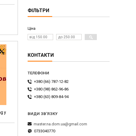
ФІЛЬТРИ
Ціна
КОНТАКТИ
+380 (66) 787-12-82
+380 (98) 862-96-86
+380 (63) 809-84-94
g у
master.na.dom.ua@gmail.com
0733040770