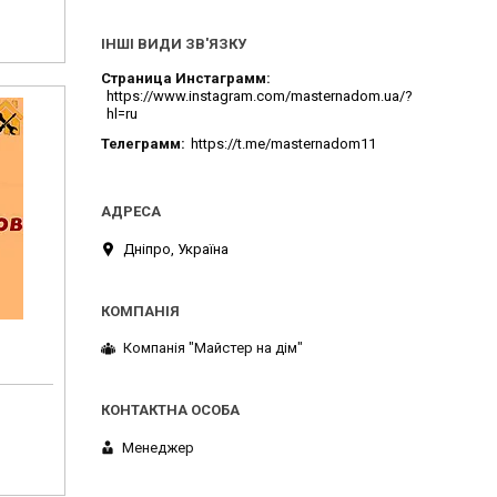
ІНШІ ВИДИ ЗВ'ЯЗКУ
Страница Инстаграмм
https://www.instagram.com/masternadom.ua/?
hl=ru
Телеграмм
https://t.me/masternadom11
Дніпро, Україна
Компанія "Майстер на дім"
Менеджер