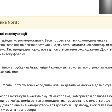
ника
Nord
:
ої експлуатації
 періодично розморожувати. Весь процес в сучасних холодильниках з
но, терпіння на всіх не вистачає. Люди часто намагаються пошкодити лі
ено. Такі процедури порушують цілісність системи охолодження. Досить
до витоку фреону.
апілярна трубка - найважливіший компонент у системі пристрою, за яки
же забитися.
. У більшості сучасних холодильників цю деталь не можна відремонтув
сора може бути в наступному. Саме головне, щоб пристрій працював б
коли гаряча їжа поміщається в холодильник, термостат включається, що
руга причина - в камері утворився достатній шар льоду, тиск газу в ко
к – заміна компресора.