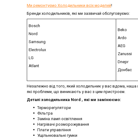
Ми ремонтуємо Холодильники всіх моделей
!
Бренди холодильників, які ми зазвичай обслуговуємо:
Bosch
Beko
Nord
Ardo
Samsung
AEG
Electrolux
Zanussi
LG
Dnepr
Atlant
Донбас
Незалежно від того, який холодильник у вас вдома, наша
які проблеми, що виникають у вас з цим пристроєм.
Деталі холодильника Nord , які ми замінюємо:
Терморегулятори
Фільтра
Заміна ламп освітлення
Нагрівачі розморожування
Плати управління
Ущільнювальні гумки