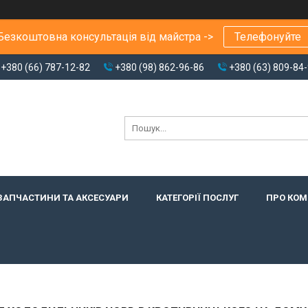
Безкоштовна консультація від майстра ->
Телефонуйте
+380 (66) 787-12-82
+380 (98) 862-96-86
+380 (63) 809-84
ЗАПЧАСТИНИ ТА АКСЕСУАРИ
КАТЕГОРІЇ ПОСЛУГ
ПРО КО