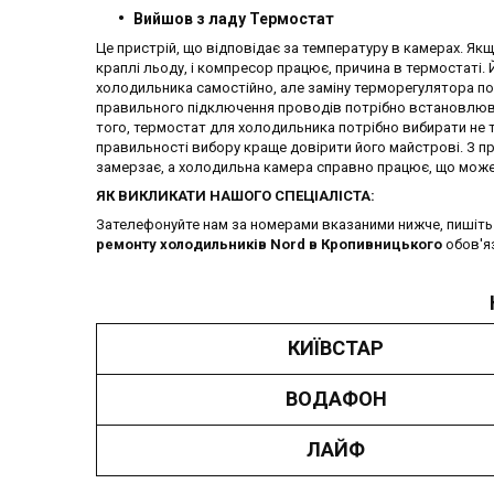
Вийшов з ладу Термостат
Це пристрій, що відповідає за температуру в камерах. Як
краплі льоду, і компресор працює, причина в термостаті.
холодильника самостійно, але заміну терморегулятора по
правильного підключення проводів потрібно встановлюват
того, термостат для холодильника потрібно вибирати не ті
правильності вибору краще довірити його майстрові. З 
замерзає, а холодильна камера справно працює, що може
ЯК ВИКЛИКАТИ НАШОГО СПЕЦІАЛІСТА:
Зателефонуйте нам за номерами вказаними нижче, пишіть н
ремонту холодильників Nord в Кропивницького
обов'я
КИЇВСТАР
ВОДАФОН
ЛАЙФ