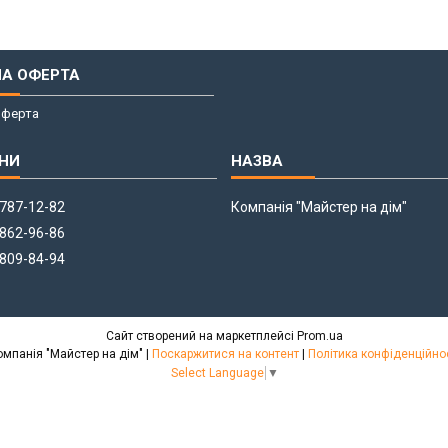
НА ОФЕРТА
оферта
 787-12-82
Компанія "Майстер на дім"
 862-96-86
 809-84-94
Сайт створений на маркетплейсі
Prom.ua
Компанія "Майстер на дім" |
Поскаржитися на контент
|
Політика конфіденційно
Select Language
▼