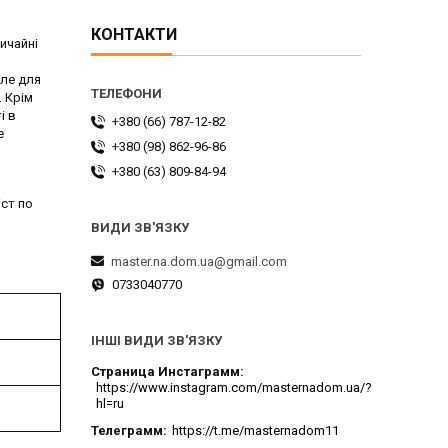
КОНТАКТИ
ичайні
але для
. Крім
і в
+380 (66) 787-12-82
е
+380 (98) 862-96-86
+380 (63) 809-84-94
іст по
master.na.dom.ua@gmail.com
0733040770
ІНШІ ВИДИ ЗВ'ЯЗКУ
Страница Инстаграмм
https://www.instagram.com/masternadom.ua/?
hl=ru
Телеграмм
https://t.me/masternadom11