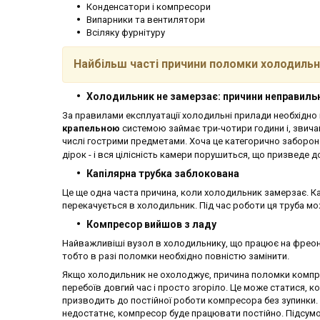
Конденсатори і компресори
Випарники та вентилятори
Всіляку фурнітуру
Найбільш часті причини поломки холодиль
Холодильник не замерзає: причини неправильн
За правилами експлуатації холодильні прилади необхідно
крапельною
системою займає три-чотири години і, звичай
числі гострими предметами. Хоча це категорично заборон
дірок - і вся цілісність камери порушиться, що призведе 
Капілярна трубка заблокована
Це ще одна часта причина, коли холодильник замерзає. К
перекачується в холодильник. Під час роботи ця труба мо
Компресор вийшов з ладу
Найважливіші вузол в холодильнику, що працює на фреоні
тобто в разі поломки необхідно повністю замінити.
Якщо холодильник не охолоджує, причина поломки компре
перебоїв довгий час і просто згоріло. Це може статися, 
призводить до постійної роботи компресора без зупинки. Д
недостатнє, компресор буде працювати постійно. Підсумо