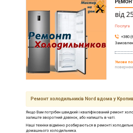
РЕМОНТ
від
2
Послуга
+380 (
Замовлен
повернен
Ремонт холодильників Nord вдома у Кропи
Якщо Вам потрібен швидкий і кваліфікований ремонт холод
залиште зворотний дзвінок, або напишіть в чаті.
Наші техніки відмінно розбираються в ремонті холодильн
домашнього холодильника.