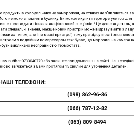
що продукти в холодильнику не заморожені, на стінках не з'являються зв
 Його не можна поміняти будинку. Ви можете купити терморегулятор для
винен проводити тільки кваліфікований спеціаліст! Це дешева деталь, 
и спеціальні знання, інакше новий пристрій може відразу вийти з ладу
льки за типом, але і по марці пристрої, тому при відсутності впевненост
пристроєм з подвійним компресором теж буває, що морозильна камера н
 бути викликано несправністю термостата.
ам в Viber 0733040770 або залиште повідомлення на сайті. Наш спеціал
зково зв'яжеться з Вами протягом 15 хвилин для уточнення деталей.
НАШІ ТЕЛЕФОНИ:
(098) 862-96-86
(066) 787-12-82
(063) 809-8494