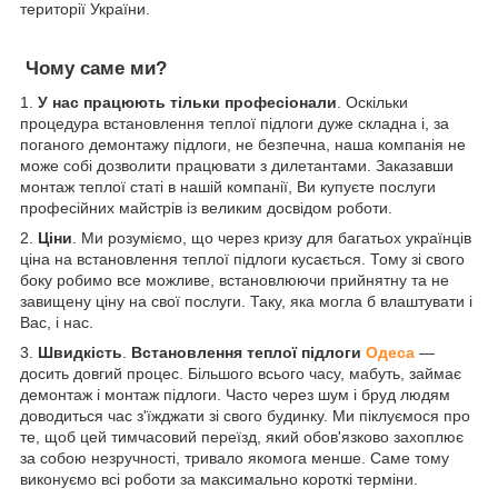
території України.
Чому саме ми?
1.
У нас працюють тільки професіонали
. Оскільки
процедура встановлення теплої підлоги дуже складна і, за
поганого демонтажу підлоги, не безпечна, наша компанія не
може собі дозволити працювати з дилетантами. Заказавши
монтаж теплої статі в нашій компанії, Ви купуєте послуги
професійних майстрів із великим досвідом роботи.
2.
Ціни
. Ми розуміємо, що через кризу для багатьох українців
ціна на встановлення теплої підлоги кусається. Тому зі свого
боку робимо все можливе, встановлюючи прийнятну та не
завищену ціну на свої послуги. Таку, яка могла б влаштувати і
Вас, і нас.
3.
Швидкість
.
Встановлення теплої підлоги
Одеса
—
досить довгий процес. Більшого всього часу, мабуть, займає
демонтаж і монтаж підлоги. Часто через шум і бруд людям
доводиться час з'їжджати зі свого будинку. Ми піклуємося про
те, щоб цей тимчасовий переїзд, який обов'язково захоплює
за собою незручності, тривало якомога менше. Саме тому
виконуємо всі роботи за максимально короткі терміни.