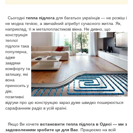
Сьогодні
тепла підлога
для багатьох українців — не розкіш і
не модна течією, а звичайний атрибут сучасного житла. Як,
наприклад, ті ж металопластикові вікна. Не дивно, що
конструкція
теплої
підлоги така
популярна,
адже
завдяки
комфорту та
затишку, які
вона
приносить у
дім,
позитивні
відгуки про цю конструкцію зараз дуже швидко поширюється
сарафанним радіо в усій країні.
Якщо Ви хочете
встановити тепла підлога в Одесі — ми з
задоволенням зробите це для Вас
. Працюємо на всій