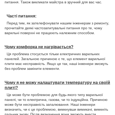
питання. Також викликати майстра в зручний для вас час.
Часті питання:
Перед тим, як зателефонувати нашим інженерам з ремонту,
прочитайте деякі частозапитувальні питання про те, чому
варильні поверхні не працюють належним способом.
Чому комфорка не нагрівається?
Ця проблема стосується тільки електричних варильних
панелей. Загальною причиною є те, що елемент варильної
плити має несправність. Якщо це так, наші інженери зможуть
без проблем замінити елементи.
Чому я не можу налаштувати температуру на своїй
плиті?
Це може бути проблемою для будь-якого типу варильної
панелі, чи то електрична, газова, чи то індукційна. Причиною
може бути несправність запалювання. Наші інженери
визначить, чи є це проблемою, вимкнувши вимикачі, вимкніть
пальник знову. Після визначення вони зможуть внести