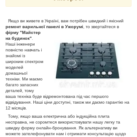
Якщо ви живете в Україні, вам потрібен швидкий і якісний
ремонт варильної панелі в Ужорумі
, то звертайтеся в
фірму
"Майстер
на будинок"
.
Наші інженери
повністю навчать і
знайомі із
широким спектром
моделей
домашньої
техніки. Ми маємо
багато запасних
деталей, тому
ваша техніка буде відремонтована під час першого
відвідування. Наші ціни доступні, також ми даємо гарантію на
12 місяців.
Тому, якщо ваша електрична або індукційна плита
несправна, не соромтеся використовувати нашу легку та
швидку форму онлайн-бронування. Як альтернативу ви
можете зателефонувати нам і отримати консультацію щодо