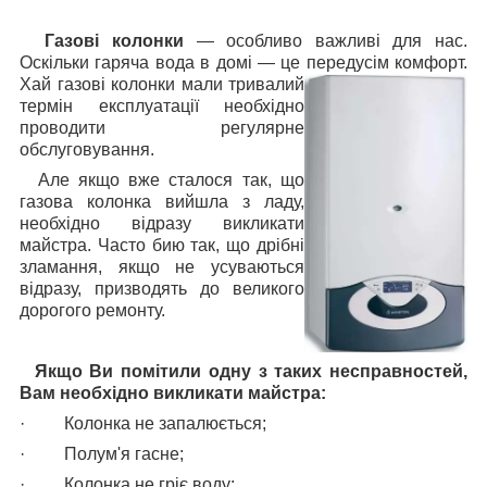
Газові колонки
— особливо важливі для нас.
Оскільки гаряча вода в домі — це передусім комфорт.
Хай газові
колонки мали тривалий
термін експлуатації необхідно
проводити регулярне
обслуговування.
Але якщо вже сталося так, що
газова колонка вийшла з ладу,
необхідно відразу викликати
майстра. Часто бию так, що дрібні
зламання, якщо не усуваються
відразу, призводять до великого
дорогого ремонту.
Якщо Ви помітили одну з таких несправностей,
Вам необхідно викликати майстра:
·
Колонка не запалюється;
·
Полум'я гасне;
·
Колонка не гріє воду;