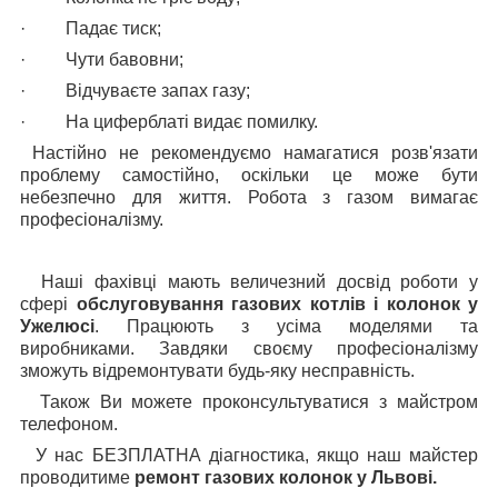
·
Падає тиск;
·
Чути бавовни;
·
Відчуваєте запах газу;
·
На циферблаті видає помилку.
Настійно не рекомендуємо намагатися розв'язати
проблему самостійно, оскільки це може бути
небезпечно для життя. Робота з газом вимагає
професіоналізму.
Наші фахівці мають величезний досвід роботи у
сфері
обслуговування газових котлів і колонок у
Ужелюсі
. Працюють з усіма моделями та
виробниками. Завдяки своєму професіоналізму
зможуть відремонтувати будь-яку несправність.
Також
В
и можете проконсультуватися з майстром
телефоном.
У нас БЕЗПЛАТНА діагностика, якщо наш майстер
проводитиме
ремонт газових колонок у Львові.