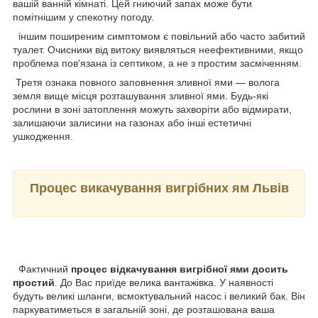
вашій ванній кімнаті. Цей гниючий запах може бути
помітнішим у спекотну погоду.
іншим поширеним симптомом є повільний або часто забитий
туалет. Очисники від витоку виявляться неефективними, якщо
проблема пов'язана із септиком, а не з простим засміченням.
Третя ознака повного заповнення зливної ями — волога
земля вище місця розташування зливної ями. Будь-які
рослини в зоні затоплення можуть захворіти або відмирати,
залишаючи залисини на газонах або інші естетичні
ушкодження.
Процес викачування вигрібних ям Львів
Фактичний
процес відкачування вигрібної ями досить
простий
. До Вас приїде велика вантажівка. У наявності
будуть великі шланги, всмоктувальний насос і великий бак. Він
паркуватиметься в загальній зоні, де розташована ваша