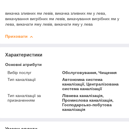
викачка зливних ям левів, викачка зливних ям у лева,
викачування вигрібних ям левів, викачування вигрібних ям у
лева, викачати яму левів, викачати яму у лева
Приховати
Характеристики
Основні атрибути
Вибір послуг
Обслуговування, Чищення
Тип каналізації
Автономна система
каналізації, Централізована
система каналізації
Тип каналізації за
Лівнева каналізація,
призначенням
Промислова каналізація,
Господарсько-побутова
каналізація