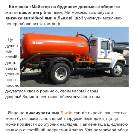
Компанія «Майстер на будинок» допоможе зберегти
життя вашої вигрібної ями
. Ми можемо запланувати
викачку вигрібної ями у Львові
, щоб уникнути можливих
непередбачених катастроф.
Це
душев
ний
спокій
дасть
вам із
упевне
ністю
насоло
джуватися своєю родиною, своїм часом і своїм
двором! Залиште септичне обслуговування нам.
Якщо не
викачувати яму
Львів
три-п'ять років, ваш септик
може бути таким заповнений твердими відходами, що це
може призвести до згубних наслідків. Найменитіша шкідливою
ознакою є постійний неприємний запах біля резервуара або у