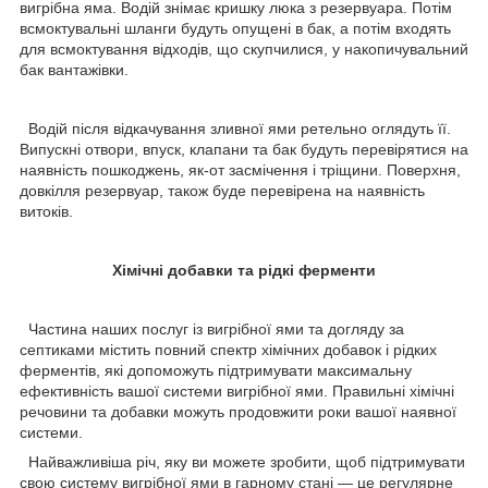
вигрібна яма. Водій знімає кришку люка з резервуара. Потім
всмоктувальні шланги будуть опущені в бак, а потім входять
для всмоктування відходів, що скупчилися, у накопичувальний
бак вантажівки.
Водій після відкачування зливної ями ретельно оглядуть її.
Випускні отвори, впуск, клапани та бак будуть перевірятися на
наявність пошкоджень, як-от засмічення і тріщини. Поверхня,
довкілля резервуар, також буде перевірена на наявність
витоків.
Хімічні добавки та рідкі ферменти
Частина наших послуг із вигрібної ями та догляду за
септиками містить повний спектр хімічних добавок і рідких
ферментів, які допоможуть підтримувати максимальну
ефективність вашої системи вигрібної ями. Правильні хімічні
речовини та добавки можуть продовжити роки вашої наявної
системи.
Найважливіша річ, яку ви можете зробити, щоб підтримувати
свою систему вигрібної ями в гарному стані — це регулярне