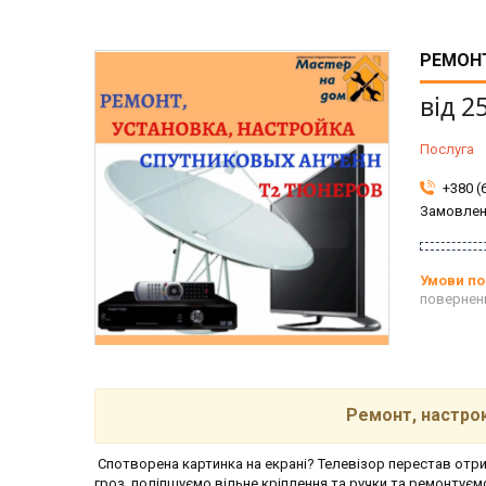
РЕМОНТ
від
2
Послуга
+380 (
Замовлен
повернен
Ремонт, настро
Спотворена картинка на екрані? Телевізор перестав отри
гроз, поліпшуємо вільне кріплення та ручки та ремонтує