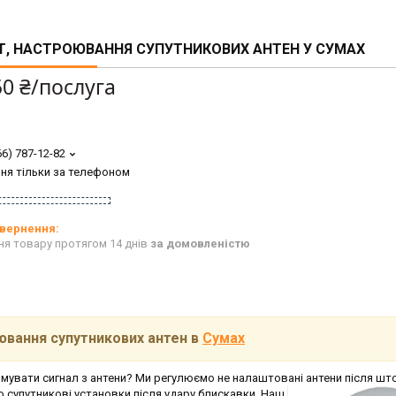
, НАСТРОЮВАННЯ СУПУТНИКОВИХ АНТЕН У СУМАХ
50 ₴/послуга
66) 787-12-82
ня тільки за телефоном
ня товару протягом 14 днів
за домовленістю
ювання супутникових антен в
Сумах
мувати сигнал з антени? Ми регулюємо не налаштовані антени після што
мо
супутникові установки після удару блискавки. Наш