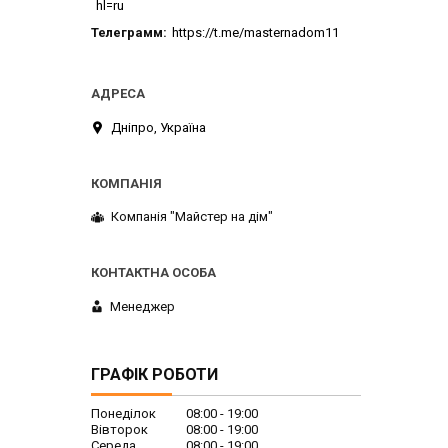
hl=ru
Телеграмм
https://t.me/masternadom11
Дніпро, Україна
Компанія "Майстер на дім"
Менеджер
ГРАФІК РОБОТИ
Понеділок
08:00
19:00
Вівторок
08:00
19:00
Середа
08:00
19:00