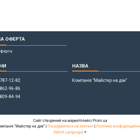
НА ОФЕРТА
оферта
 787-12-82
Компанія "Майстер на дім"
 862-96-86
 809-84-94
Сайт створений на маркетплейсі
Prom.ua
Компанія "Майстер на дім" |
Поскаржитися на контент
|
Політика конфіденційно
Select Language
▼