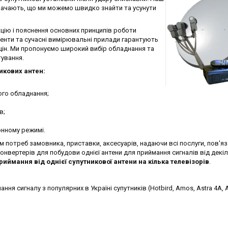
означають, що ми можемо швидко знайти та усунути
кцію і пояснення основних принципів роботи
менти та сучасні вимірювальні прилади гарантують
цін. Ми пропонуємо широкий вибір обладнання та
тування.
икових антен:
ого обладнання;
в;
онному режимі.
потреб замовника, приставки, аксесуарів, надаючи всі послуги, пов'яза
нвертерів для побудови однієї антени для приймання сигналів від декі
иймання від однієї супутникової антени на кілька телевізорів
.
ня сигналу з популярних в Україні супутників (Hotbird, Amos, Astra 4A, 