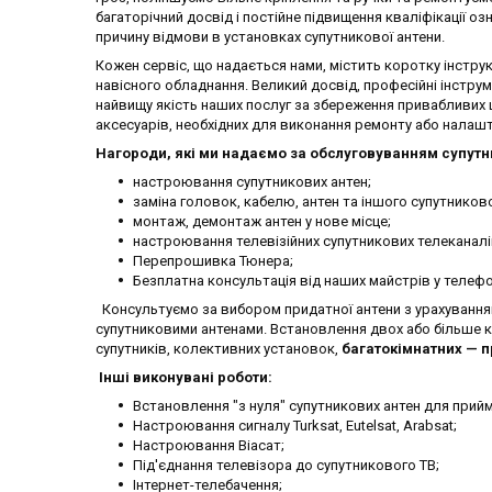
багаторічний досвід і постійне підвищення кваліфікації 
причину відмови в установках супутникової антени.
Кожен сервіс, що надається нами, містить коротку інстру
навісного обладнання. Великий досвід, професійні інстру
найвищу якість наших послуг за збереження привабливих 
аксесуарів, необхідних для виконання ремонту або налаш
Нагороди, які ми надаємо за обслуговуванням супутн
настроювання супутникових антен;
заміна головок, кабелю, антен та іншого супутников
монтаж, демонтаж антен у нове місце;
настроювання телевізійних супутникових телеканалі
Перепрошивка Тюнера;
Безплатна консультація від наших майстрів у телеф
Консультуємо за вибором придатної антени з урахуванням 
супутниковими антенами. Встановлення двох або більше ко
супутників, колективних установок,
багатокімнатних — пр
Інші виконувані роботи:
Встановлення "з нуля" супутникових антен для прийман
Настроювання сигналу Turksat, Eutelsat, Arabsat;
Настроювання Віасат;
Під'єднання телевізора до супутникового ТВ;
Інтернет-телебачення;