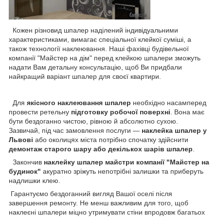
Кожен різновид шпалер наділений індивідуальними
характеристиками, вимагає спеціальної клейкої суміші, а
також технології наклеювання. Наші фахівці будівельної
компанії "Майстер на дім" перед клейкою шпалери зможуть
надати Вам детальну консультацію, щоб Ви придбали
найкращий варіант шпалер для своєї квартири.
Для
якісного наклеювання шпалер
необхідно насамперед
провести ретельну
підготовку робочої поверхні
. Вона має
бути бездоганно чистою, рівною й абсолютно сухою.
Зазвичай, під час замовлення послуги —
наклейка шпалер у
Львові
або околицях міста потрібно спочатку здійснити
демонтаж старого шару або декількох шарів шпалер
.
Закончив
наклейку шпалер майстри компанії "Майстер на
будинок"
акуратно зріжуть непотрібні залишки та приберуть
надлишки клею.
Гарантуємо бездоганний вигляд Вашої оселі після
завершення ремонту. Не менш важливим для того, щоб
наклеєні шпалери міцно утримувати стіни впродовж багатьох