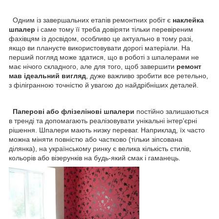
Одним із завершальних етапів ремонтних робіт є
наклейка
шпалер
і саме тому її треба довіряти тільки перевіреним
фахівцям із досвідом, особливо це актуально в тому разі,
якщо ви плануєте використовувати дорогі матеріали. На
перший погляд може здатися, що в роботі з шпалерами не
має нічого складного, але для того, щоб завершити
ремонт
мав ідеальний вигляд
, дуже важливо зробити все ретельно,
з філігранною точністю й увагою до найдрібніших деталей.
Паперові або флізелінові шпалери
постійно залишаються
в тренді та допомагають реалізовувати унікальні інтер'єрні
рішення. Шпалери мають низку переваг. Наприклад, їх часто
можна міняти повністю або частково (тільки зіпсована
ділянка), на українському ринку є велика кількість стилів,
кольорів або візерунків на будь-який смак і гаманець.