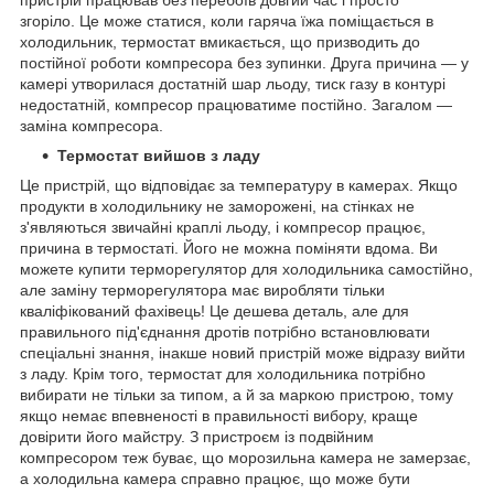
згоріло. Це може статися, коли гаряча їжа поміщається в
холодильник, термостат вмикається, що призводить до
постійної роботи компресора без зупинки. Друга причина — у
камері утворилася достатній шар льоду, тиск газу в контурі
недостатній, компресор працюватиме постійно. Загалом —
заміна компресора.
Термостат вийшов з ладу
Це пристрій, що відповідає за температуру в камерах. Якщо
продукти в холодильнику не заморожені, на стінках не
з'являються звичайні краплі льоду, і компресор працює,
причина в термостаті. Його не можна поміняти вдома. Ви
можете купити терморегулятор для холодильника самостійно,
але заміну терморегулятора має виробляти тільки
кваліфікований фахівець! Це дешева деталь, але для
правильного під'єднання дротів потрібно встановлювати
спеціальні знання, інакше новий пристрій може відразу вийти
з ладу. Крім того, термостат для холодильника потрібно
вибирати не тільки за типом, а й за маркою пристрою, тому
якщо немає впевненості в правильності вибору, краще
довірити його майстру. З пристроєм із подвійним
компресором теж буває, що морозильна камера не замерзає,
а холодильна камера справно працює, що може бути