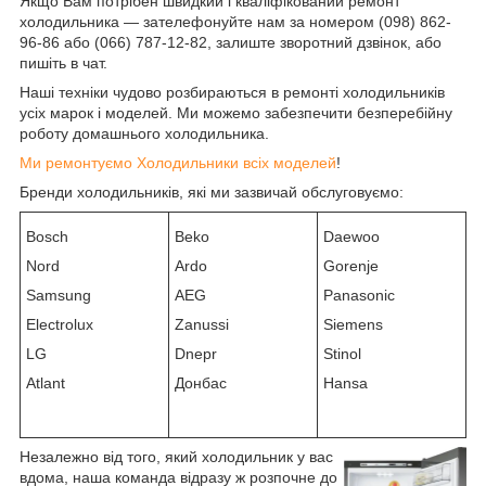
Якщо Вам потрібен швидкий і кваліфікований ремонт
холодильника — зателефонуйте нам за номером (098) 862-
96-86 або (066) 787-12-82, залиште зворотний дзвінок, або
пишіть в чат.
Наші техніки чудово розбираються в ремонті холодильників
усіх марок і моделей. Ми можемо забезпечити безперебійну
роботу домашнього холодильника.
Ми ремонтуємо Холодильники всіх моделей
!
Бренди холодильників, які ми зазвичай обслуговуємо:
Bosch
Beko
Daewoo
Nord
Ardo
Gorenje
Samsung
AEG
Panasonic
Electrolux
Zanussi
Siemens
LG
Dnepr
Stinol
Atlant
Донбас
Hansa
Незалежно від того, який холодильник у вас
вдома, наша команда відразу ж розпочне до