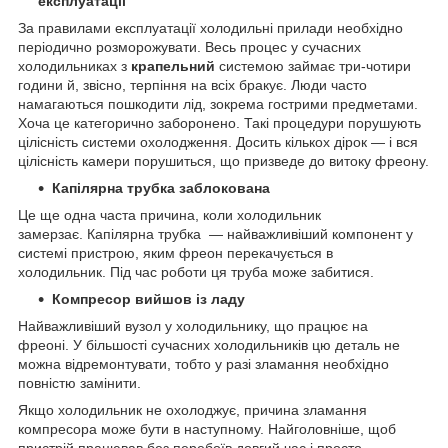
експлуатації
За правилами експлуатації холодильні прилади необхідно
періодично розморожувати. Весь процес у сучасних
холодильниках з
крапельний
системою займає три-чотири
години й, звісно, терпіння на всіх бракує. Люди часто
намагаються пошкодити лід, зокрема гострими предметами.
Хоча це категорично заборонено. Такі процедури порушують
цілісність системи охолодження. Досить кількох дірок — і вся
цілісність камери порушиться, що призведе до витоку фреону.
Капілярна трубка заблокована
Це ще одна часта причина, коли холодильник
замерзає. Капілярна трубка — найважливіший компонент у
системі пристрою, яким фреон перекачується в
холодильник. Під час роботи ця труба може забитися.
Компресор вийшов із ладу
Найважливіший вузол у холодильнику, що працює на
фреоні. У більшості сучасних холодильників цю деталь не
можна відремонтувати, тобто у разі зламання необхідно
повністю замінити.
Якщо холодильник не охолоджує, причина зламання
компресора може бути в наступному. Найголовніше, щоб
пристрій працював без перебоїв довгий час і просто