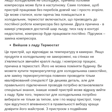
Якщо холодильник не охолоджує, причина поломки
компресора може бути в наступному. Саме головне, щоб
пристрій працював без перебоїв довгий час і просто згоріло.
Це може статися, коли гаряча їжа поміщається в
холодильник, термостат включається, що призводить до
постійної роботи компресора без зупинки. Друга причина - в
камері утворився достатній шар льоду, тиск газу в контурі
недостатнє, компресор буде працювати постійно. Підсумок –
заміна компресора.
Вийшов з ладу Термостат
Це пристрій, що відповідає за температуру в камерах. Якщо
продукти в холодильнику не заморожені, на стінках не
з'являються звичайні краплі льоду, і компресор працює,
причина в термостаті. Його не можна поміняти будинку. Ви
можете купити терморегулятор для холодильника самостійно,
але заміну терморегулятора повинен проводити тільки
кваліфікований спеціаліст! Це дешева деталь, але для
правильного підключення проводів потрібно встановлювати
спеціальні знання, інакше новий пристрій може відразу вийти
з ладу. Крім того, термостат для холодильника потрібно
вибирати не тільки за типом, але і по марці пристрої, тому
при відсутності впевненості в правильності вибору краще
довірити його майстрові. З пристроєм з подвійним