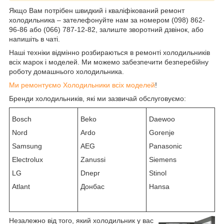
Якщо Вам потрібен швидкий і кваліфікований ремонт
холодильника – зателефонуйте нам за номером (098) 862-
96-86 або (066) 787-12-82, залиште зворотний дзвінок, або
напишіть в чаті.
Наші техніки відмінно розбираються в ремонті холодильників
всіх марок і моделей. Ми можемо забезпечити безперебійну
роботу домашнього холодильника.
Ми ремонтуємо Холодильники всіх моделей
!
Бренди холодильників, які ми зазвичай обслуговуємо:
Bosch
Beko
Daewoo
Nord
Ardo
Gorenje
Samsung
AEG
Panasonic
Electrolux
Zanussi
Siemens
LG
Dnepr
Stinol
Atlant
Донбас
Hansa
Незалежно від того, який холодильник у вас