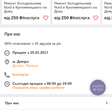
Ремонт Холодильників
Ремонт Холодильників
Ремо
Nord в Кропивницького на
Nord в Кропивницького на
Nord
Дому
Дому
Дом
250
250
від
₴/послуга
від
₴/послуга
від
Про нас
88% позитивних з 35 відгуків за рік
Працює з 25.01.2017
м. Дніпро
Дніпро, Україна
Контакти
Сьогодні працює з 08:00 до 19:00
КНОПКА
Показати весь графік роботи
ЗВ'ЯЗКУ
Про нас