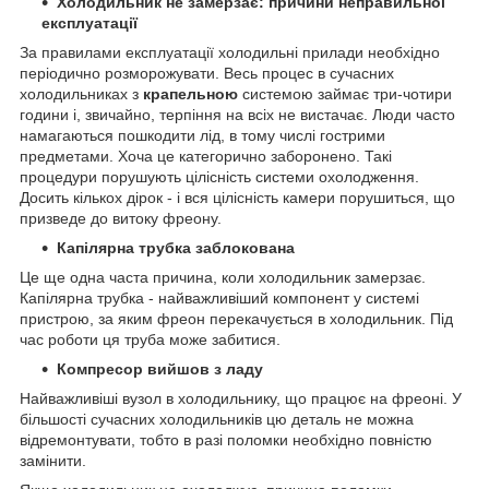
Холодильник не замерзає: причини неправильної
експлуатації
За правилами експлуатації холодильні прилади необхідно
періодично розморожувати. Весь процес в сучасних
холодильниках з
крапельною
системою займає три-чотири
години і, звичайно, терпіння на всіх не вистачає. Люди часто
намагаються пошкодити лід, в тому числі гострими
предметами. Хоча це категорично заборонено. Такі
процедури порушують цілісність системи охолодження.
Досить кількох дірок - і вся цілісність камери порушиться, що
призведе до витоку фреону.
Капілярна трубка заблокована
Це ще одна часта причина, коли холодильник замерзає.
Капілярна трубка - найважливіший компонент у системі
пристрою, за яким фреон перекачується в холодильник. Під
час роботи ця труба може забитися.
Компресор вийшов з ладу
Найважливіші вузол в холодильнику, що працює на фреоні. У
більшості сучасних холодильників цю деталь не можна
відремонтувати, тобто в разі поломки необхідно повністю
замінити.