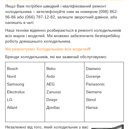
Якщо Вам потрібен швидкий і кваліфікований ремонт
холодильника – зателефонуйте нам за номером (098) 862-
96-86 або (066) 787-12-82, залиште зворотний дзвінок, або
напишіть в чаті.
Наші техніки відмінно розбираються в ремонті холодильників
всіх марок і моделей. Ми можемо забезпечити безперебійну
роботу домашнього холодильника.
Ми ремонтуємо Холодильники всіх моделей
!
Бренди холодильників, які ми зазвичай обслуговуємо:
Bosch
Beko
Daewoo
Nord
Ardo
Gorenje
Samsung
AEG
Panasonic
Electrolux
Zanussi
Siemens
LG
Dnepr
Stinol
Atlant
Донбас
Hansa
Незалежно від того, який холодильник у вас