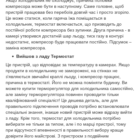
Якщо холодильник не охолоджує, причина поломки
компресора може бути в наступному. Саме головне, щоб
пристрій працював без перебоїв довгий час і просто згоріло.
Це може статися, коли гаряча їжа поміщається в
холодильник, термостат включається, що призводить до
постійної роботи компресора без зупинки. Друга причина - в
камері утворився достатній шар льоду, тиск газу в контурі
недостатнє, компресор буде працювати постійно. Підсумок –
заміна компресора.
Вийшов з ладу Термостат
Це пристрій, що відповідає за температуру в камерах. Якщо
продукти в холодильнику не заморожені, на стінках не
з'являються звичайні краплі льоду, і компресор працює,
причина в термостаті. Його не можна поміняти будинку. Ви
можете купити терморегулятор для холодильника самостійно,
але заміну терморегулятора повинен проводити тільки
кваліфікований спеціаліст! Це дешева деталь, але для
правильного підключення проводів потрібно встановлювати
спеціальні знання, інакше новий пристрій може відразу вийти
з ладу. Крім того, термостат для холодильника потрібно
вибирати не тільки за типом, але і по марці пристрої, тому
при відсутності впевненості в правильності вибору краще
довірити його майстрові. З пристроєм з подвійним