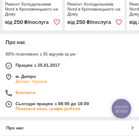
Ремонт Холодильників
Ремонт Холодильників
Ремо
Nord в Кропивницького на
Nord в Кропивницького на
Nord
Дому
Дому
Дом
250
250
від
₴/послуга
від
₴/послуга
від
Про нас
88% позитивних з 35 відгуків за рік
Працює з 25.01.2017
м. Дніпро
Дніпро, Україна
Контакти
Сьогодні працює з 08:00 до 18:00
КНОПКА
Показати весь графік роботи
ЗВ'ЯЗКУ
Про нас