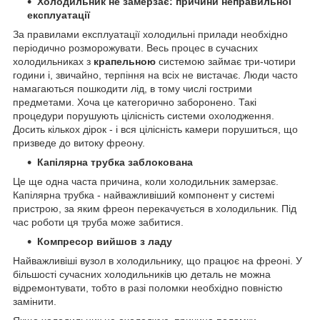
Холодильник не замерзає: причини неправильної
експлуатації
За правилами експлуатації холодильні прилади необхідно
періодично розморожувати. Весь процес в сучасних
холодильниках з
крапельною
системою займає три-чотири
години і, звичайно, терпіння на всіх не вистачає. Люди часто
намагаються пошкодити лід, в тому числі гострими
предметами. Хоча це категорично заборонено. Такі
процедури порушують цілісність системи охолодження.
Досить кількох дірок - і вся цілісність камери порушиться, що
призведе до витоку фреону.
Капілярна трубка заблокована
Це ще одна часта причина, коли холодильник замерзає.
Капілярна трубка - найважливіший компонент у системі
пристрою, за яким фреон перекачується в холодильник. Під
час роботи ця труба може забитися.
Компресор вийшов з ладу
Найважливіші вузол в холодильнику, що працює на фреоні. У
більшості сучасних холодильників цю деталь не можна
відремонтувати, тобто в разі поломки необхідно повністю
замінити.