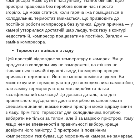
компресора може бути в наступному. Найголовніше, щоб
пристрій працював без перебоїв довгий час і просто
згоріло. Це може статися, коли гаряча їжа поміщається в
холодильник, термостат вмикається, що призводить до
постійної роботи компресора без зупинки. Друга причина — у
камері утворилася достатній шар льоду, тиск газу в контурі
недостатній, компресор працюватиме постійно. Загалом —
заміна компресора.
Термостат вийшов з ладу
Цей пристрій відповідає за температуру в камерах. Якщо
продукти в холодильнику не заморожені, на стінках не
з'являються звичайні краплі льоду, і компресор працює,
причина в термостаті. Його не можна поміняти вдома. Ви
можете купити терморегулятор для холодильника самостійно,
але заміну терморегулятора має виробляти тільки
кваліфікований фахівець! Це дешева деталь, але для
правильного під'єднання дротів потрібно встановлювати
спеціальні знання, інакше новий пристрій може відразу вийти
з ладу. Крім того, термостат для холодильника потрібно
вибирати не тільки за типом, але й за маркою пристрою, тому
якщо немає впевненості в правильності вибору, краще
довірити його майстру. З пристроєм із подвійним
компресором теж буває, що морозильна камера не замерзає,