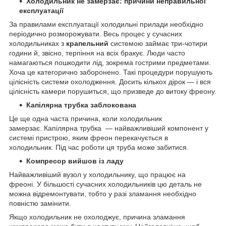
Холодильник не замерзає: причини неправильної
експлуатації
За правилами експлуатації холодильні прилади необхідно
періодично розморожувати. Весь процес у сучасних
холодильниках з
крапельний
системою займає три-чотири
години й, звісно, терпіння на всіх бракує. Люди часто
намагаються пошкодити лід, зокрема гострими предметами.
Хоча це категорично заборонено. Такі процедури порушують
цілісність системи охолодження. Досить кількох дірок — і вся
цілісність камери порушиться, що призведе до витоку фреону.
Капілярна трубка заблокована
Це ще одна часта причина, коли холодильник
замерзає. Капілярна трубка — найважливіший компонент у
системі пристрою, яким фреон перекачується в
холодильник. Під час роботи ця труба може забитися.
Компресор вийшов із ладу
Найважливіший вузол у холодильнику, що працює на
фреоні. У більшості сучасних холодильників цю деталь не
можна відремонтувати, тобто у разі зламання необхідно
повністю замінити.
Якщо холодильник не охолоджує, причина зламання