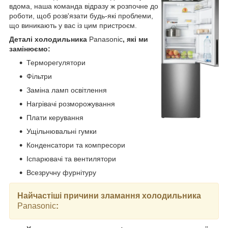
вдома, наша команда відразу ж розпочне до
роботи, щоб розв'язати будь-які проблеми,
що виникають у вас із цим пристроєм.
Деталі холодильника
Panasonic
, які ми
замінюємо:
Терморегулятори
Фільтри
Заміна ламп освітлення
Нагрівачі розморожування
Плати керування
Ущільнювальні гумки
Конденсатори та компресори
Іспарювачі та вентилятори
Всезручну фурнітуру
Найчастіші причини зламання холодильника
Panasonic
: