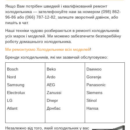
Якщо Вам потрібен швидкий і кваліфікований ремонт
холодильника — зателефонуйте нам за номером (098) 862-
96-86 або (066) 787-12-82, залиште зворотний дзвінок, або
пишіть в чат.
Наші техніки чудово розбираються в ремонті холодильників
усіх марок і моделей. Ми можемо забезпечити безперебійну
роботу домашнього холодильника.
Ми ремонтуємо Холодильники всіх моделей
!
Бренди холодильників, які ми зазвичай обслуговуємо:
Bosch
Beko
Daewoo
Nord
Ardo
Gorenje
Samsung
AEG
Panasonic
Electrolux
Zanussi
Siemens
LG
Dnepr
Stinol
Atlant
Донбас
Hansa
Незалежно від того, який холодильник у вас