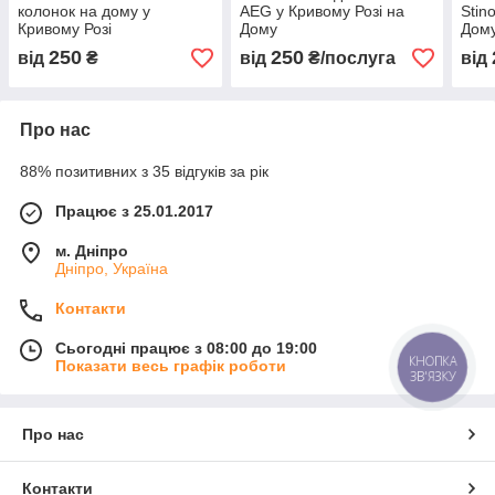
колонок на дому у
AEG у Кривому Розі на
Stin
Кривому Розі
Дому
Дом
250
250
від
₴
від
₴/послуга
від
Про нас
88% позитивних з 35 відгуків за рік
Працює з 25.01.2017
м. Дніпро
Дніпро, Україна
Контакти
Сьогодні працює з 08:00 до 19:00
КНОПКА
Показати весь графік роботи
ЗВ'ЯЗКУ
Про нас
Контакти