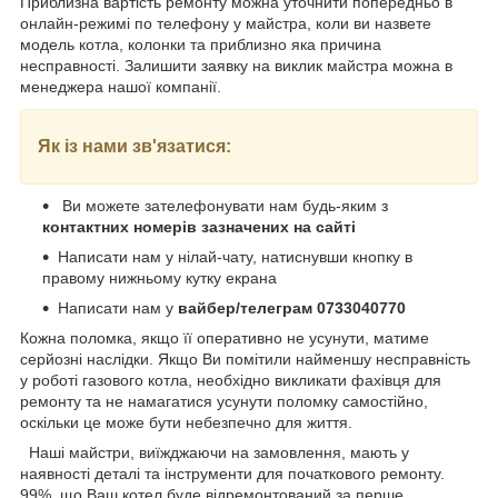
Приблизна вартість ремонту можна уточнити попередньо в
онлайн-режимі по телефону у майстра, коли ви назвете
модель котла, колонки та приблизно яка причина
несправності. Залишити заявку на виклик майстра можна в
менеджера нашої компанії.
Як із нами зв'язатися:
Ви можете зателефонувати нам будь-яким з
контактних номерів зазначених на сайті
Написати нам у нілай-чату, натиснувши кнопку в
правому нижньому кутку екрана
Написати нам у
вайбер/телеграм 0733040770
Кожна поломка, якщо її оперативно не усунути, матиме
серйозні наслідки. Якщо Ви помітили найменшу несправність
у роботі газового котла, необхідно викликати фахівця для
ремонту та не намагатися усунути поломку самостійно,
оскільки це може бути небезпечно для життя.
Наші майстри, виїжджаючи на замовлення, мають у
наявності деталі та інструменти для початкового ремонту.
99%, що Ваш котел буде відремонтований за перше