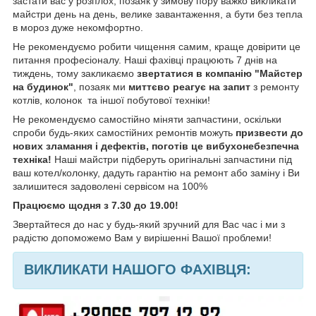
застати вас у розплох, позаяк у зимову пору важко викликати
майстри день на день, велике завантаження, а бути без тепла
в мороз дуже некомфортно.
Не рекомендуємо робити чищення самим, краще довірити це
питання професіоналу. Наші фахівці працюють 7 днів на
тиждень, тому закликаємо
звертатися в компанію "Майстер
на будинок"
, позаяк ми
миттєво реагує на запит
з ремонту
котлів, колонок та іншої побутової техніки!
Не рекомендуємо самостійно міняти запчастини, оскільки
спроби будь-яких самостійних ремонтів можуть
призвести до
нових зламання і дефектів, поготів це вибухонебезпечна
техніка!
Наші майстри підберуть оригінальні запчастини під
ваш котел/колонку, дадуть гарантію на ремонт або заміну і Ви
залишитеся задоволені сервісом на 100%
Працюємо щодня з 7.30 до 19.00!
Звертайтеся до нас у будь-який зручний для Вас час і ми з
радістю допоможемо Вам у вирішенні Вашої проблеми!
ВИКЛИКАТИ НАШОГО ФАХІВЦЯ: