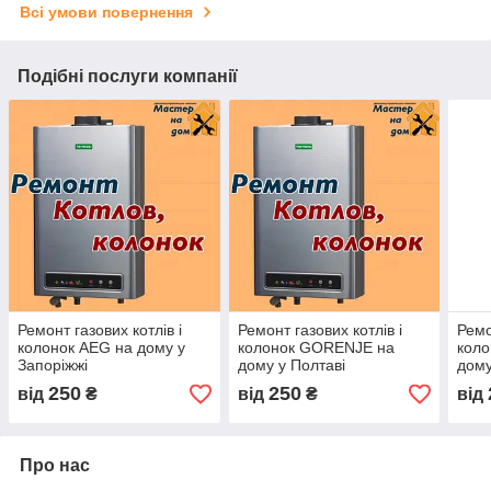
Всі умови повернення
Подібні послуги компанії
Ремонт газових котлів і
Ремонт газових котлів і
Ремо
колонок AEG на дому у
колонок GORENJE на
кол
Запоріжжі
дому у Полтаві
дому
250
250
від
₴
від
₴
від
Про нас