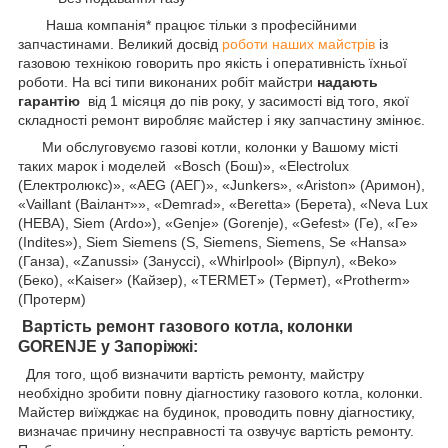
Наша компанія* працює тільки з професійними
запчастинами. Великий досвід
роботи наших майстрів
із
газовою технікою говорить про якість і оперативність їхньої
роботи. На всі типи виконаних робіт майстри
надають
гарантію
від 1 місяця до пів року, у засимості від того, якої
складності ремонт виробляє майстер і яку запчастину змінює.
Ми обслуговуємо газові котли, колонки у Вашому місті
таких марок і моделей
«Bosch (Бош)», «Electrolux
(Електролюкс)», «AEG (АЕГ)», «Junkers», «Ariston» (Аримон),
«Vaillant (Ваілант»», «Demrad», «Beretta» (Берета), «Neva Lux
(НЕВА), Siem (Ardo»), «Genje» (Gorenje), «Gefest» (Ге), «Ге»
(Indites»), Siem Siemens (S, Siemens, Siemens, Se «Hansa»
(Ганза), «Zanussi» (Зануссі), «Whirlpool» (Вірпул), «Beko»
(Беко), «Kaiser» (Кайзер), «TERMET» (Термет), «Protherm»
(Протерм)
Вартість ремонт газового котла, колонки
GORENJE у Запоріжжі:
Для того, щоб визначити вартість ремонту, майстру
необхідно зробити повну діагностику газового котла, колонки.
Майстер виїжджає на будинок, проводить повну діагностику,
визначає причину несправності та озвучує вартість ремонту.