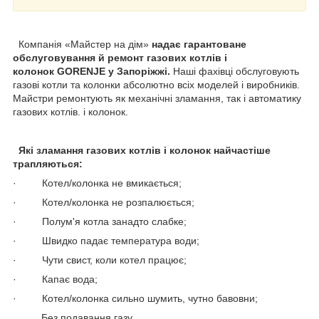
Компанія «Майстер на дім»
надає гарантоване
обслуговування й ремонт газових котлів і
колонок GORENJE у Запоріжжі.
Наші фахівці обслуговують
газові котли та колонки абсолютно всіх моделей і виробників.
Майстри ремонтують як механічні зламання, так і автоматику
газових котлів. і колонок.
Які зламання газових котлів і колонок найчастіше
трапляються:
· Котел/колонка не вмикається;
· Котел/колонка не розпалюється;
· Полум'я котла занадто слабке;
· Швидко падає температура води;
· Чути свист, коли котел працює;
· Капає вода;
· Котел/колонка сильно шумить, чутно бавовни;
Без подавання газу