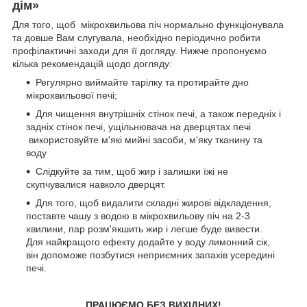
дім»
Для того, щоб мікрохвильова піч нормально функціонувала
та довше Вам слугувала, необхідно періодично робити
профілактичні заходи для її догляду. Нижче пропонуємо
кілька рекомендацій щодо догляду:
Регулярно виймайте тарілку та протирайте дно
мікрохвильової печі;
Для чищення внутрішніх стінок печі, а також передніх і
задніх стінок печі, ущільнювача на дверцятах печі
використовуйте м'які мийні засоби, м'яку тканину та
воду
Слідкуйте за тим, щоб жир і залишки їжі не
скупчувалися навколо дверцят.
Для того, щоб видалити складні жирові відкладення,
поставте чашу з водою в мікрохвильову піч на 2-3
хвилини, пар розм'якшить жир і легше буде вивести.
Для найкращого ефекту додайте у воду лимонний сік,
він допоможе позбутися неприємних запахів усередині
печі.
ПРАЦЮЄМО БЕЗ ВИХІДНИХ!