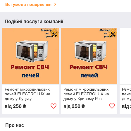
Всі умови повернення
Подібні послуги компанії
Ремонт мікрохвильових
Ремонт мікрохвильових
Ремо
печей ELECTROLUX на
печей ELECTROLUX на
печ
дому у Луцьку
дому у Кривому Розі
дому
250
250
від
₴
від
₴
від
Про нас