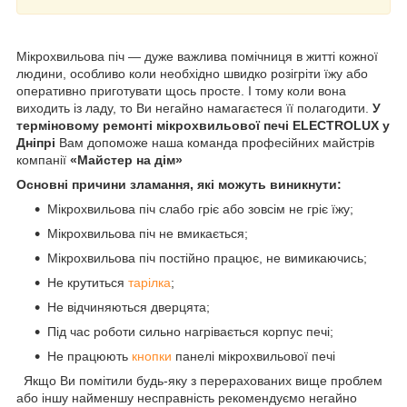
Мікрохвильова піч — дуже важлива помічниця в житті кожної
людини, особливо коли необхідно швидко розігріти їжу або
оперативно приготувати щось просте. І тому коли вона
виходить із ладу, то Ви негайно намагаєтеся її полагодити.
У
терміновому ремонті мікрохвильової печі ELECTROLUX
у
Дніпрі
Вам допоможе наша команда професійних майстрів
компанії
«Майстер на дім»
Основні причини зламання, які можуть виникнути:
Мікрохвильова піч слабо гріє або зовсім не гріє їжу;
Мікрохвильова піч не вмикається;
Мікрохвильова піч постійно працює, не вимикаючись;
Не крутиться
тарілка
;
Не відчиняються дверцята;
Під час роботи сильно нагрівається корпус печі;
Не працюють
кнопки
панелі мікрохвильової печі
Якщо Ви помітили будь-яку з перерахованих вище проблем
або іншу найменшу несправність рекомендуємо негайно