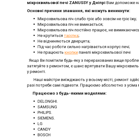
мікрохвильової печі
ZANUSSY
у Дніпрі
Вам допоможе на
Основні причини зламання, які можуть виникнути:
Мікрохвильова піч слабо гріє або зовсім не гріє їжу;
Мікрохвильова піч не вмикається;
Мікрохвильова піч постійно працює, не вимикаючись
Не крутиться
тарілка
;
Не відчиняються дверцята;
Під час роботи сильно нагрівається корпус печі;
Не працюють
кнопки
панелі мікрохвильової печі
Якщо Ви помітили будь-яку з перерахованих вище пробле
затягуйте з ремонтом, є шанс врятувати Вашу мікрохвильо
у ремонті.
Наші майстри виїжджають у всьому місті, ремонт здійсн
разі потреби самі підвезти. Працюємо абсолютно з усіма 
Працюємо з будь-якими моделями:
DELONGHI.
SAMSUNG
PHILIPS.
SIEMENS.
LG
CANDY
BOSCH