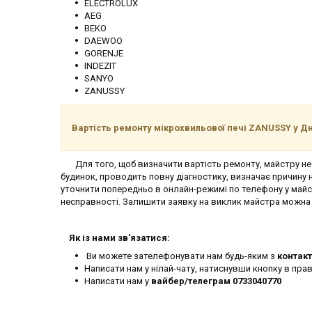
ELECTROLUX
AEG
BEKO
DAEWOO
GORENJE
INDEZIT
SANYO
ZANUSSY
Вартість ремонту мікрохвильової печі
ZANUSSY
у Дн
Для того, щоб визначити вартість ремонту, майстру нео
будинок, проводить повну діагностику, визначає причину
уточнити попередньо в онлайн-режимі по телефону у майс
несправності. Залишити заявку на виклик майстра можна 
Як із нами зв'язатися:
Ви можете зателефонувати нам будь-яким з
контакт
Написати нам у нілай-чату, натиснувши кнопку в пра
Написати нам у
вайбер/телеграм 0733040770