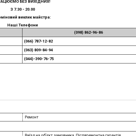
АЦЮЄМО БЕЗ ВИХІДНИХ!
З 7.30 - 20.00
рміновий виклик майстра:
Наші Телефони
(098) 862-96-86
(066) 787-12-82
(063) 809-84-94
(044)-390-76-75
Ремонт
Виїзд на об'єкт замовника, Післяремонтна гарантія