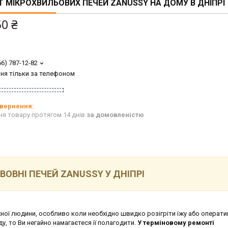
 МІКРОХВИЛЬОВИХ ПЕЧЕЙ ZANUSSY НА ДОМУ В ДНІПРІ
50 ₴
66) 787-12-82
ня тільки за телефоном
ня товару протягом 14 днів
за домовленістю
ВОВНІ ПЕЧЕЙ ZANUSSY
У ДНІПРІ
ної людини, особливо коли необхідно швидко розігріти їжу або операт
у, то Ви негайно намагаєтеся її полагодити.
У терміновому ремонті