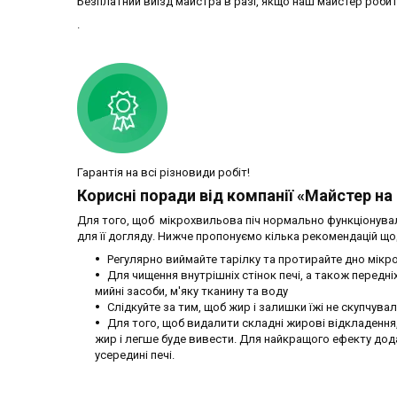
Безплатний виїзд майстра в разі, якщо наш майстер роби
.
Гарантія на всі різновиди робіт!
Корисні поради від компанії «Майстер на
Для того, щоб мікрохвильова піч нормально функціонувал
для її догляду. Нижче пропонуємо кілька рекомендацій що
Регулярно виймайте тарілку та протирайте дно мікро
Для чищення внутрішніх стінок печі, а також передніх
мийні засоби, м'яку тканину та воду
Слідкуйте за тим, щоб жир і залишки їжі не скупчув
Для того, щоб видалити складні жирові відкладення,
жир і легше буде вивести. Для найкращого ефекту дода
усередині печі.