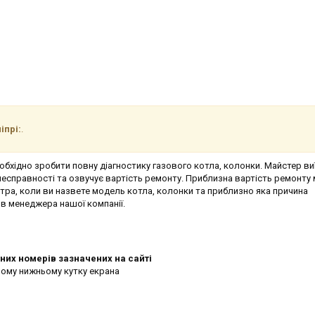
іпрі:
.
бхідно зробити повну діагностику газового котла, колонки. Майстер в
 несправності та озвучує вартість ремонту. Приблизна вартість ремонту
тра, коли ви назвете модель котла, колонки та приблизно яка причина
в менеджера нашої компанії.
них номерів зазначених на сайті
вому нижньому кутку екрана