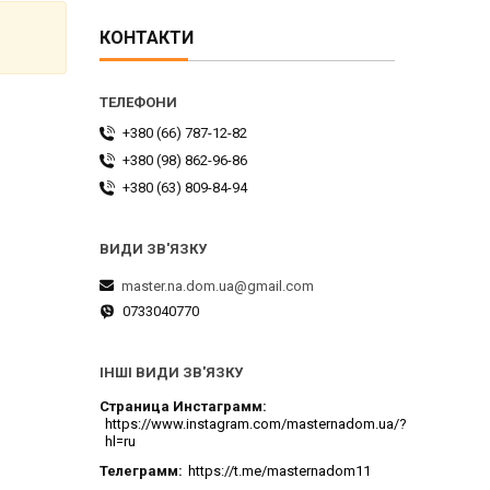
КОНТАКТИ
+380 (66) 787-12-82
+380 (98) 862-96-86
+380 (63) 809-84-94
master.na.dom.ua@gmail.com
0733040770
ІНШІ ВИДИ ЗВ'ЯЗКУ
Страница Инстаграмм
https://www.instagram.com/masternadom.ua/?
hl=ru
Телеграмм
https://t.me/masternadom11