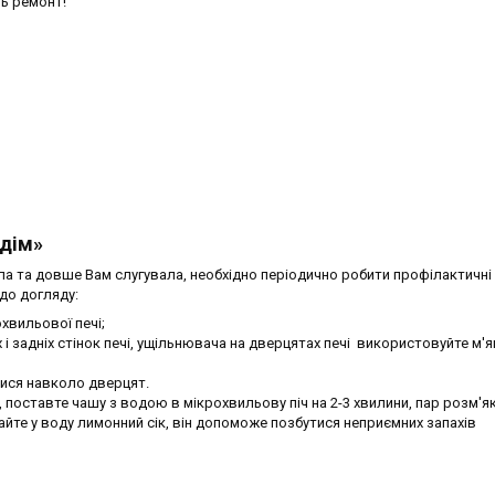
ть ремонт!
 дім»
а та довше Вам слугувала, необхідно періодично робити профілактичні
до догляду:
хвильової печі;
 і задніх стінок печі, ущільнювача на дверцятах печі використовуйте м'я
алися навколо дверцят.
 поставте чашу з водою в мікрохвильову піч на 2-3 хвилини, пар розм'
йте у воду лимонний сік, він допоможе позбутися неприємних запахів