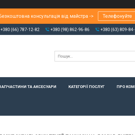
Безкоштовна консультація від майстра ->
Телефонуйте
+380 (66) 787-12-82
+380 (98) 862-96-86
+380 (63) 809-84
ЗАПЧАСТИНИ ТА АКСЕСУАРИ
КАТЕГОРІЇ ПОСЛУГ
ПРО КО