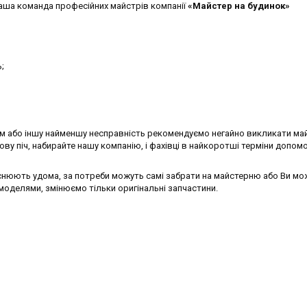
ша команда професійних майстрів компанії
«Майстер на будинок»
;
м або іншу найменшу несправність рекомендуємо негайно викликати ма
ву піч, набирайте нашу компанію, і фахівці в найкоротші терміни допо
юють удома, за потреби можуть самі забрати на майстерню або Ви мож
моделями, змінюємо тільки оригінальні запчастини.