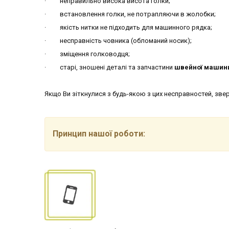
· неправильно висока висота голки;
· встановлення голки, не потрапляючи в жолобки;
· якість нитки не підходить для машинного рядка;
· несправність човника (обломаний носик);
· зміщення голководця;
· старі, зношені деталі та запчастини
швейної машин
Якщо Ви зіткнулися з будь-якою з цих несправностей, зве
Принцип нашої роботи: