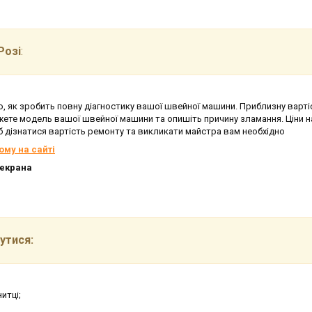
Розі
:
, як зробить повну діагностику вашої швейної машини. Приблизну варті
жете модель вашої швейної машини та опишіть причину зламання. Ціни 
б дізнатися вартість ремонту та викликати майстра вам необхідно
ому на сайті
 екрана
утися:
итці;