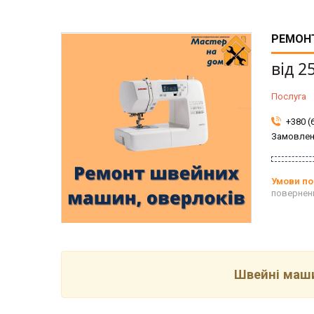
РЕМОНТ
від
2
Послуга
+380 (
Замовлен
повернен
Швейні маши