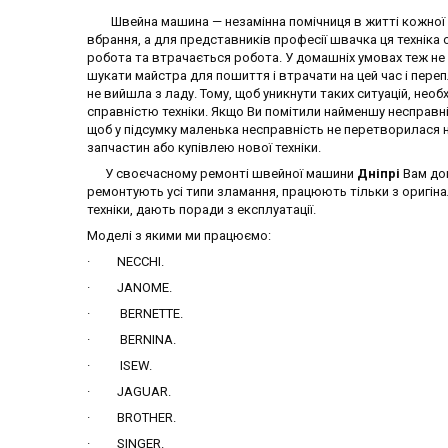
Швейна машина — незамінна помічниця в житті кожної ж
вбрання, а для представників професії швачка ця техніка 
робота та втрачається робота. У домашніх умовах теж не х
шукати майстра для пошиття і втрачати на цей час і пере
не вийшла з ладу. Тому, щоб уникнути таких ситуацій, необ
справністю техніки. Якщо Ви помітили найменшу несправн
щоб у підсумку маленька несправність не перетворилася
запчастин або купівлею нової техніки.
У своєчасному ремонті швейної машини
Дніпрі
Вам доп
ремонтують усі типи зламання, працюють тільки з оригін
техніки, дають поради з експлуатації.
Моделі з якими ми працюємо:
· NECCHI.
· JANOME.
· BERNETTE.
· BERNINA.
· ISEW.
· JAGUAR.
· BROTHER.
· SINGER.