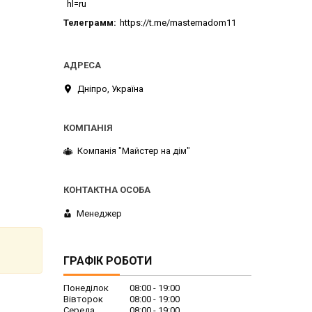
hl=ru
Телеграмм
https://t.me/masternadom11
Дніпро, Україна
Компанія "Майстер на дім"
Менеджер
ГРАФІК РОБОТИ
Понеділок
08:00
19:00
Вівторок
08:00
19:00
Середа
08:00
19:00