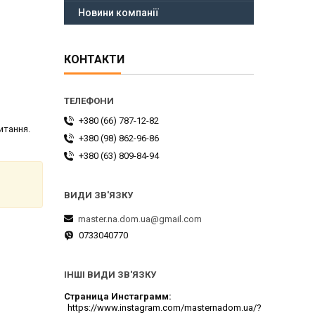
Новини компанії
КОНТАКТИ
+380 (66) 787-12-82
итання.
+380 (98) 862-96-86
+380 (63) 809-84-94
master.na.dom.ua@gmail.com
0733040770
ІНШІ ВИДИ ЗВ'ЯЗКУ
Страница Инстаграмм
https://www.instagram.com/masternadom.ua/?