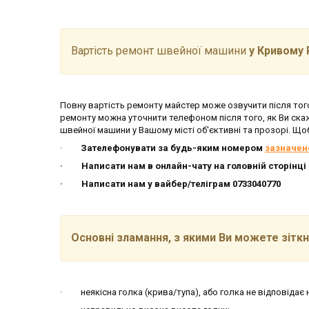
Вартість ремонт швейної машини
у Кривому 
Повну вартість ремонту майстер може озвучити після того
ремонту можна уточнити телефоном після того, як Ви ска
швейної машини у Вашому місті об'єктивні та прозорі. Що
·
Зателефонувати за будь-яким номером
зазначен
· Написати нам в онлайн-чату на головній сторінці
· Написати нам у вайбер/теліграм 0733040770
Основні зламання, з якими Ви можете зіткн
· неякісна голка (крива/тупа), або голка не відповідає н