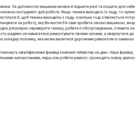
інки. За допомогою машинки можна й підшити речі та пошити для себе
основою інструмент для роботи. Якщо техніка виходить із ладу, то зупи
отілося б, щоб техніка виходила з ладу, оскільки тоді з'являється потр
плачувати за роботу, яку Ви могли б й самі зробити своєю машиною, якщ
хідно регулярно перевіряти техніку, робити її обслуговування, стежити за
ість радимо не намагатися ремонтувати своїми силами, а звернутися до 
 на складну поломку, яка може вилитися дорожчим ремонтом із заміною
оможуть кваліфіковані фахівці компанії «Майстер на дім». Наші фахівці
альними запчастинами, перш ніж робити ремонт, проводять повну діагно