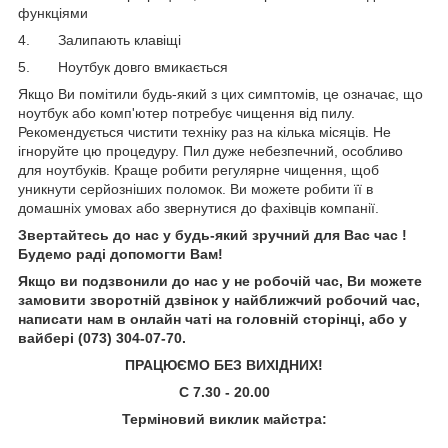
функціями
4. Залипають клавіщі
5. Ноутбук довго вмикається
Якщо Ви помітили будь-який з цих симптомів, це означає, що
ноутбук або комп'ютер потребує чищення від пилу.
Рекомендується чистити техніку раз на кілька місяців. Не
ігноруйте цю процедуру. Пил дуже небезпечний, особливо
для ноутбуків. Краще робити регулярне чищення, щоб
уникнути серйозніших поломок. Ви можете робити її в
домашніх умовах або звернутися до фахівців компанії.
Звертайтесь до нас у будь-який зручний для Вас час !
Будемо раді допомогти Вам!
Якщо ви подзвонили до нас у не робочій час, Ви можете
замовити зворотній дзвінок у найближчий робочий час,
написати нам в онлайн чаті на головній сторінці, або у
вайбері (073) 304-07-70.
ПРАЦЮЄМО БЕЗ ВИХІДНИХ!
С 7.30 - 20.00
Терміновий виклик майстра: