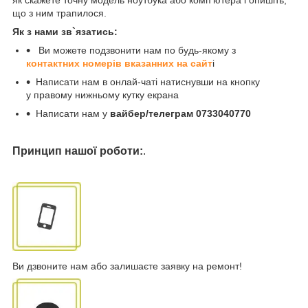
як скажете точну модель ноутбука або комп'ютера і опишіть,
що з ним трапилося.
Як з нами зв`язатись:
Ви можете подзвонити нам по будь-якому з
контактних номерів вказанних на сайт
і
Написати нам в онлай-чаті натиснувши на кнопку
у правому нижньому кутку екрана
Написати нам у
вайбер/телеграм 0733040770
Принцип нашої роботи:
.
Ви дзвоните нам або залишаєте заявку на ремонт!