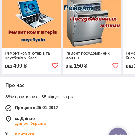
Ремонт комп`ютерів та
Ремонт посудомийних
Ремо
ноутбуків у Києві
машин
Києв
400
150
від
₴
від
₴
від
Про нас
88% позитивних з 35 відгуків за рік
Працює з 25.01.2017
м. Дніпро
Дніпро, Україна
Контакти