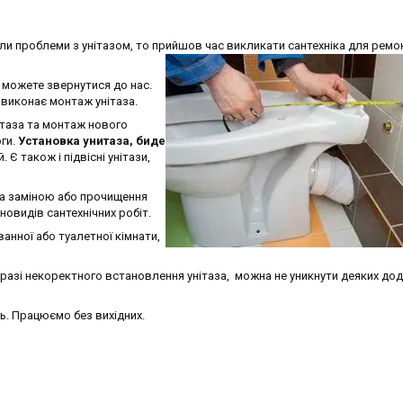
кли проблеми з унітазом, то прийшов час викликати сантехніка для ремо
и можете звернутися до нас.
 виконає монтаж унітаза.
таза та монтаж нового
оги.
Установка унитаза, биде
Є також і підвісні унітази,
за заміною або прочищення
новидів сантехнічних робіт.
анної або туалетної кімнати,
 разі некоректного встановлення унітаза, можна не уникнути деяких до
ь. Працюємо без вихідних.