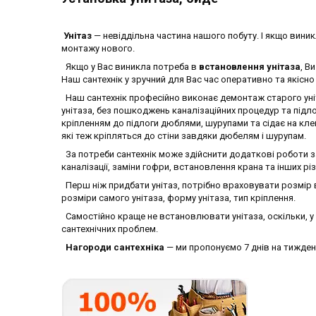
Унітаз
— невіддільна частина нашого побуту. І якщо вини
монтажу нового.
Якщо у Вас виникла потреба в
встановлення унітаза
, В
Наш сантехнік у зручний для Вас час оперативно та якісно
Наш сантехнік професійно виконає демонтаж старого уні
унітаза, без пошкоджень каналізаційних процедур та підл
кріпленням до підлоги дюблями, шурупами та сідає на клей. 
які теж кріпляться до стіни завдяки дюбелям і шурупам.
За потреби сантехнік може здійснити додаткові роботи 
каналізації, заміни гофри, встановлення крана та інших різ
Перш ніж придбати унітаз, потрібно враховувати розмір в
розміри самого унітаза, форму унітаза, тип кріплення.
Самостійно краще не встановлювати унітаза, оскільки, у
сантехнічних проблем.
Нагороди сантехніка
— ми пропонуємо 7 днів на тижден