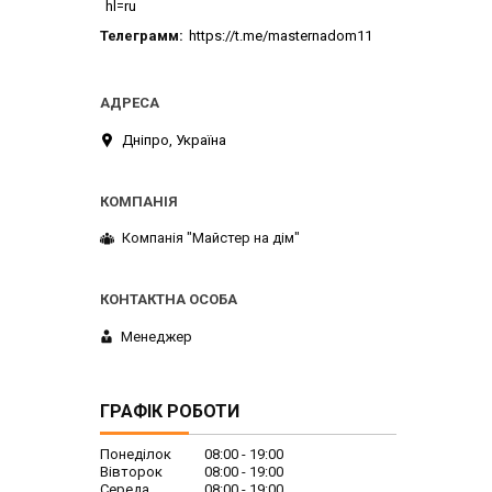
hl=ru
Телеграмм
https://t.me/masternadom11
Дніпро, Україна
Компанія "Майстер на дім"
Менеджер
ГРАФІК РОБОТИ
Понеділок
08:00
19:00
Вівторок
08:00
19:00
Середа
08:00
19:00