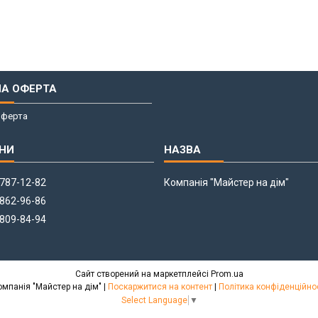
НА ОФЕРТА
оферта
 787-12-82
Компанія "Майстер на дім"
 862-96-86
 809-84-94
Сайт створений на маркетплейсі
Prom.ua
Компанія "Майстер на дім" |
Поскаржитися на контент
|
Політика конфіденційно
Select Language
▼