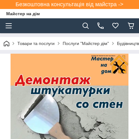
Безкоштовна консультація від майстра ->
Майстер на дім
Товари та послуги
Послуги "Майстер дім"
Будівництв